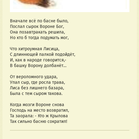
Вначале всё по басне было,
Послал сырок Вороне Бог,
Она позавтракать решила,
Но кто б тогда подумать мог,
Что хитроумная Лисица,
С длиннющей палкой подойдёт,
И, как в народе говорится,-
В башку Ворону долбанёт…
От вероломного удара,
Упал сыр, где росла трава,
Лиса без лишнего базара,
Была с тем сыром такова.
Когда мозги Вороне снова
Господь на место возвратил,
Та заорала: - Кто ж Крылова
Так сильно басню сократил!