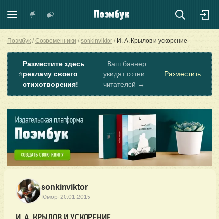
Поэмбук
Современники
sonkinviktor
И. А. Крылов и ускорение
Разместите здесь
Ваш баннер
⭐
рекламу своего
увидят сотни
Разместить
стихотворения!
читателей →
sonkinviktor
·
Юмор
20.01.2015
И. А. КРЫЛОВ И УСКОРЕНИЕ