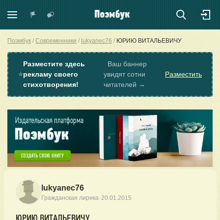
Поэмбук
Современники
lukyanec76
ЮРИЮ ВИТАЛЬЕВИЧУ
Разместите здесь
Ваш баннер
⭐
рекламу своего
увидят сотни
Разместить
стихотворения!
читателей →
lukyanec76
·
Гражданская лирика
20.01.2015
ЮРИЮ ВИТАЛЬЕВИЧУ