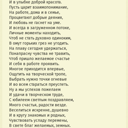
И в улыбке доброй красота.
Пусть царит взаимопонимание,
На работе, дома и в семье,
Процветают добрые деяния,
И любовь не гаснет на уме.
И всегда в загруженном потоке,
Личные моменты находить,
Чтоб не стать духовно одиноким,
В омут горьких грез не угодить.
На плаву сегодня удержаться,
Понапрасну чувства не травить,
Чтоб пришло желаемое счастье
И себя в работе проявить.
Многое приходится впервые,
Ощутить на творческой тропе,
Выбрать нужно точки огневые
И во всем стараться преуспеть.
Ну а мы успехов пожелаем
И удачи в творческом труде,
С юбилеем светлым поздравляем,
Много счастья, радости везде.
Веселиться искренне, душевно
И в кругу знакомых и родных,
Чувствовать усладу перемены,
В свете благ желаемых, земных.