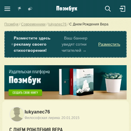
Поэмбук
Современники
lukyanec76
С Днем Рождения Вера
Разместите здесь
Ваш баннер
⭐
рекламу своего
увидят сотни
Разместить
стихотворения!
читателей →
lukyanec76
·
Философская лирика
20.01.2015
С ДНЕМ РОЖДЕНИЯ ВЕРА