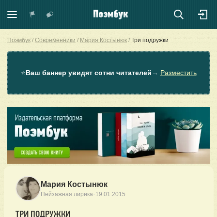
Поэмбук
Современники
Мария Костынюк
Три подружки
⭐
Ваш баннер увидят сотни читателей
→
Разместить
Мария Костынюк
·
Пейзажная лирика
19.01.2015
ТРИ ПОДРУЖКИ