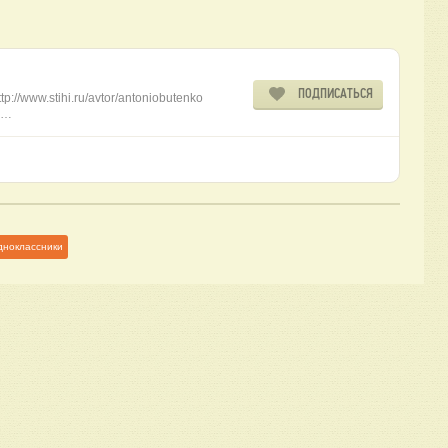
ПОДПИСАТЬСЯ
tp://www.stihi.ru/avtor/antoniobutenko
to…
дноклассники