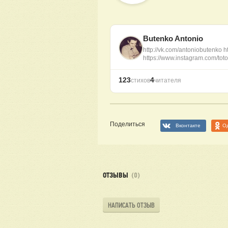
Butenko Antonio
http://vk.com/antoniobutenko ht
https://www.instagram.com/to
123
4
стихов
читателя
Поделиться
Вконтакте
О
ОТЗЫВЫ
(0)
НАПИСАТЬ ОТЗЫВ