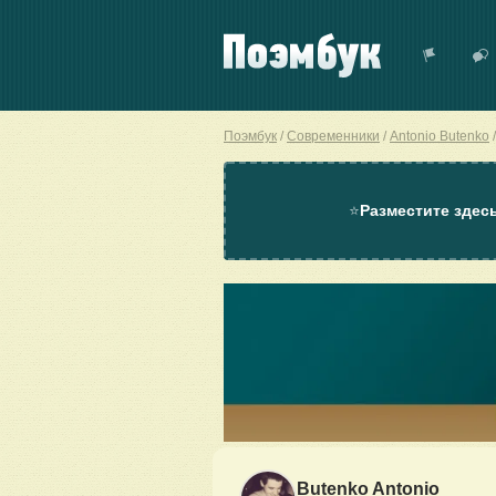
Поэмбук
Современники
Antonio Butenko
⭐
Разместите здес
Butenko Antonio