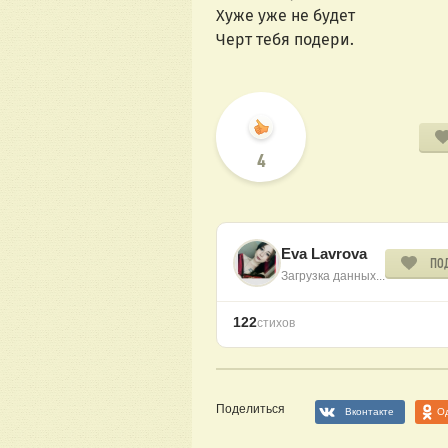
Хуже уже не будет
Черт тебя подери.
4
Eva Lavrova
ПО
Загрузка данных...
122
стихов
Поделиться
Вконтакте
О