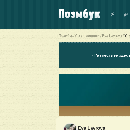
Поэмбук
Современники
Eva Lavrova
Уш
⭐
Разместите здес
Eva Lavrova