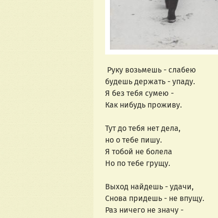
Руку возьмешь - слабею
будешь держать - упаду.
Я без тебя сумею -
Как нибудь проживу.
Тут до тебя нет дела,
но о тебе пишу.
Я тобой не болела
Но по тебе грущу.
Выход найдешь - удачи,
Снова придешь - не впущу.
Раз ничего не значу -