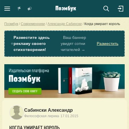
Поэмбук
Современники
Александр Сабински
Когда умирает король
Разместите здесь
Ваш баннер
⭐
рекламу своего
увидят сотни
Разместить
стихотворения!
читателей →
Сабински Александр
·
Философская лирика
17.01.2015
КОГДА УМИРАЕТ КОРОЛЬ