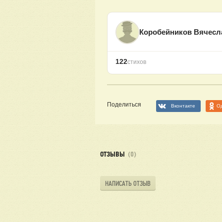
Коробейников Вячесл
122
стихов
Поделиться
Вконтакте
О
ОТЗЫВЫ
(0)
НАПИСАТЬ ОТЗЫВ