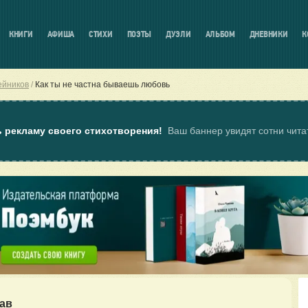
КНИГИ
АФИША
СТИХИ
ПОЭТЫ
ДУЭЛИ
АЛЬБОМ
ДНЕВНИКИ
К
ейников
Как ты не частна бываешь любовь
ь рекламу своего стихотворения!
Ваш баннер увидят сотни чит
ав