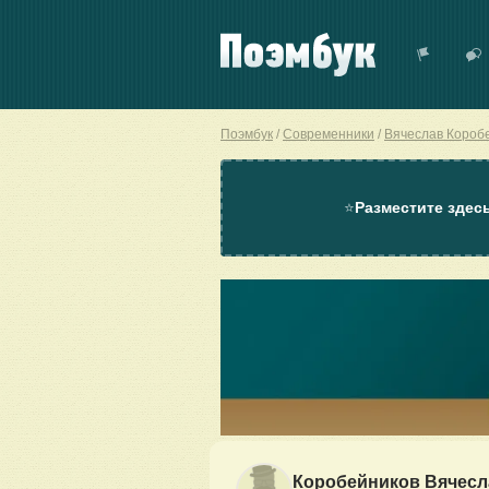
Поэмбук
Современники
Вячеслав Короб
⭐
Разместите здес
Коробейников Вячесл