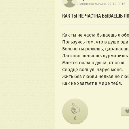
·
Любовная лирика
27.12.2016
КАК ТЫ НЕ ЧАСТНА БЫВАЕШЬ Л
Как ты не часта бываешь любо
Пользуясь тем, что в душе од
Больно ты режешь, царапаешь
Ласково шепчешь дурманишь 
Мается сильно душа, от огня
Сердце волнуя, чаруя меня.
Жить без любви нельзя не люб
Как не хватает в мире тебя.
0