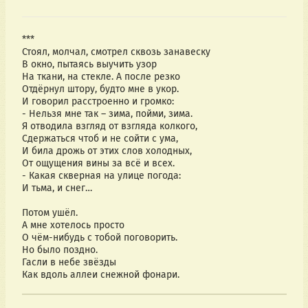
***
Стоял, молчал, смотрел сквозь занавеску
В окно, пытаясь выучить узор
На ткани, на стекле. А после резко
Отдёрнул штору, будто мне в укор.
И говорил расстроенно и громко:
- Нельзя мне так – зима, пойми, зима.
Я отводила взгляд от взгляда колкого,
Сдержаться чтоб и не сойти с ума,
И била дрожь от этих слов холодных,
От ощущения вины за всё и всех.
- Какая скверная на улице погода:
И тьма, и снег…
Потом ушёл.
А мне хотелось просто
О чём-нибудь с тобой поговорить.
Но было поздно.
Гасли в небе звёзды
Как вдоль аллеи снежной фонари.