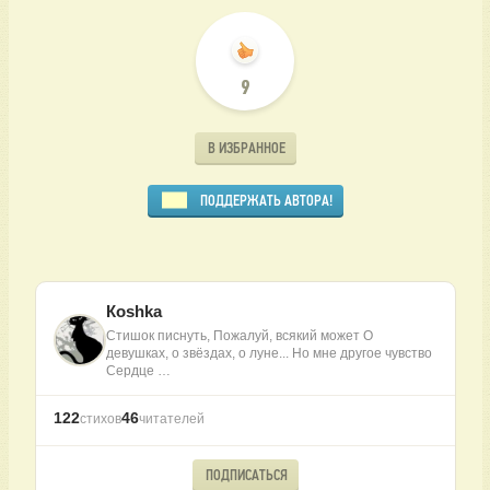
9
В ИЗБРАННОЕ
ПОДДЕРЖАТЬ АВТОРА!
Коshkа
Стишок писнуть, Пожалуй, всякий может О
девушках, о звёздах, о луне... Но мне другое чувство
Сердце …
122
46
стихов
читателей
ПОДПИСАТЬСЯ