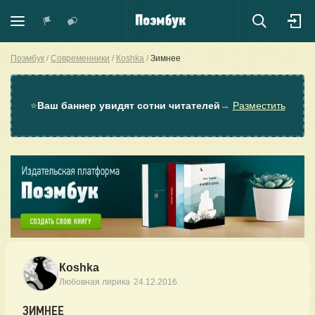
Поэмбук
Современники
Коshkа
Зимнее
⭐
Ваш баннер увидят сотни читателей
→
Разместить
Коshkа
·
Любовная лирика
24.12.2016
ЗИМНЕЕ