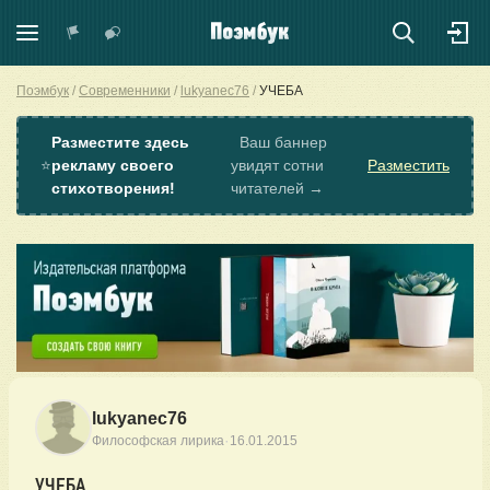
Поэмбук
Современники
lukyanec76
УЧЕБА
Разместите здесь
Ваш баннер
⭐
рекламу своего
увидят сотни
Разместить
стихотворения!
читателей →
lukyanec76
·
Философская лирика
16.01.2015
УЧЕБА