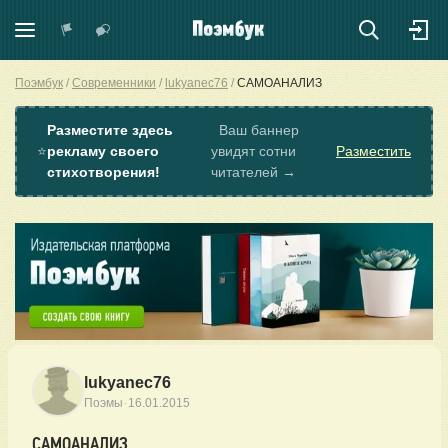
Поэмбук
Современники
lukyanec76
САМОАНАЛИЗ
Разместите здесь
Ваш баннер
⭐
рекламу своего
увидят сотни
Разместить
стихотворения!
читателей →
lukyanec76
·
Поэмы
16.01.2015
САМОАНАЛИЗ