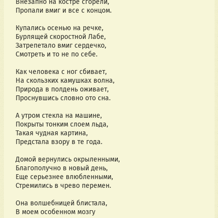
Внезапно на костре сгорели,
Пропали вмиг и все с концом.
Купались осенью на речке,
Бурлящей скоростной Лабе,
Затрепетало вмиг сердечко,
Смотреть и то не по себе.
Как человека с ног сбивает,
На скользких камушках волна,
Природа в полдень оживает,
Проснувшись словно ото сна.
А утром стекла на машине,
Покрыты тонким слоем льда,
Такая чудная картина,
Предстала взору в те года.
Домой вернулись окрыленными,
Благополучно в новый день,
Еще серьезнее влюбленными,
Стремились в чрево перемен.
Она волшебницей блистала,
В моем особенном мозгу