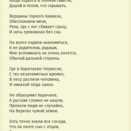
Когда отдался в полном смысле,
Душой и телом, что скрывать.
Вершины горного Кавказа,
Обеспокоили меня,
Река, где с ног сбивает сразу,
И ночь тревожная без сна.
На волге ездили знакомиться,
К ее родителям, родным,
Мне вспоминать не очень хочется,
Обычай дальней стороны.
Где в Карачаево-Черкеске,
С тех незапамятных времен,
В лесу распяли человека,
И никакой тогда закон.
Не образумил Карачаев,
А русских словно не нашли,
Пропали люди не случайно,
На берегах чужой земли.
Хоть точно знали все соседи,
Что на охоте сын с отцом,