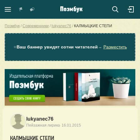
Поэмбук
Современники
lukyanec76
КАЛМЫЦКИЕ СТЕПИ
⭐
Ваш баннер увидят сотни читателей
→
Разместить
lukyanec76
·
Пейзажная лирика
16.01.2015
КАЛМЫЦКИЕ СТЕПИ