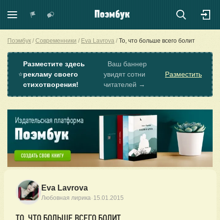
Поэмбук
Современники
Eva Lavrova
То, что больше всего болит
Разместите здесь
Ваш баннер
⭐
рекламу своего
увидят сотни
Разместить
стихотворения!
читателей →
Eva Lavrova
·
Любовная лирика
15.01.2015
ТО, ЧТО БОЛЬШЕ ВСЕГО БОЛИТ