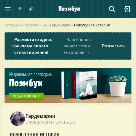
Поэмбук
Современники
Гардемарин
Новогодняя история
Разместите здесь
Ваш баннер
⭐
рекламу своего
увидят сотни
Разместить
стихотворения!
читателей →
Гардемарин
·
Стихи для детей
14.01.2015
НОВОГОДНЯЯ ИСТОРИЯ