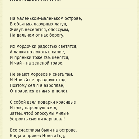
На маленьком-маленьком острове,
В объятьях лазурных лагун,
Живут, веселятся, опоссумы,
На дальнем от нас берегу.
Их мордочки радостью светятся,
А лапки по локоть в халве,
И пряники тоже там ценятся,
И чай - на зеленой траве.
Не знают морозов и снега там,
И Новый не празднуют год,
Поэтому сел я в аэроплан,
Отправился к ним я в полёт.
С собой взял подарки красивые
И елку нарядную взял,
Затем, чтоб опоссумы милые
Устроить смогли карнавал!
Все счастливы были на острове,
Когда я привез Новый Год,