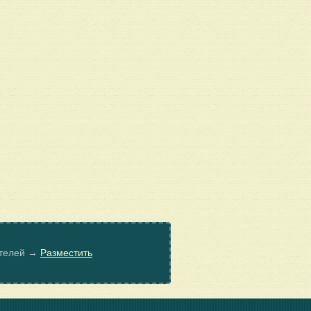
ателей →
Разместить