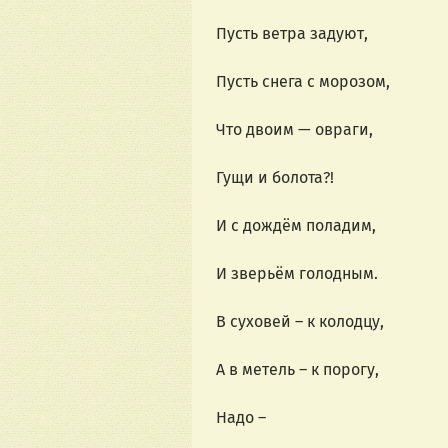
Пусть ветра задуют,
Пусть снега с морозом,
Что двоим — овраги,
Гущи и болота?!
И с дождём поладим,
И зверьём голодным.
В суховей – к колодцу,
А в метель – к порогу,
Надо –