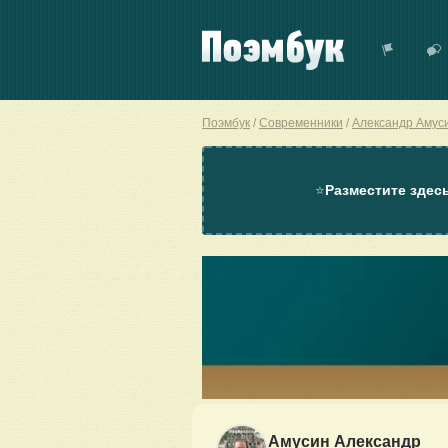
Поэмбук
Современники
Александр Амус
⭐
Разместите здес
Амусин Александр