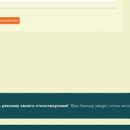
дноклассники
ь рекламу своего стихотворения!
Ваш баннер увидят сотни чит