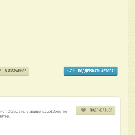
В ИЗБРАННОЕ
ПОДДЕРЖАТЬ АВТОРА!
ПОДПИСАТЬСЯ
рист. Обладатель звания &quot;Золотое
 литер…