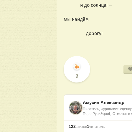
и до солнца! —
Мы найдём
дорогу!
2
Амусин Александр
Писатель, журналист, сцена
Перо Руси&quot;. Отмечен в
122
1
стихов
читатель