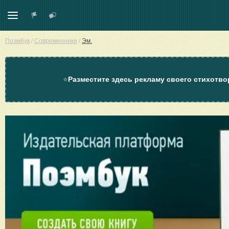
Поэмбук
/
Современники
/
Эм.
⭐
Разместите здесь рекламу своего стихотво