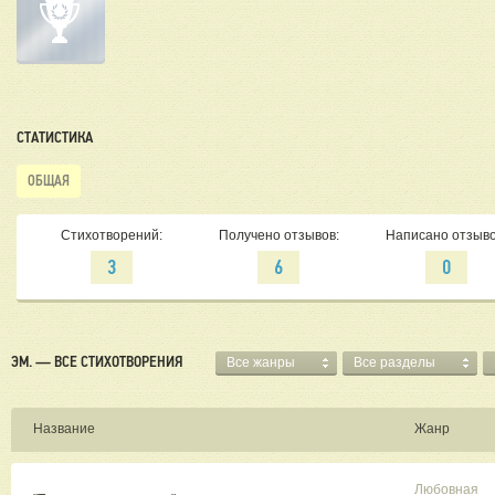
СТАТИСТИКА
ОБЩАЯ
Стихотворений:
Получено отзывов:
Написано отзыво
3
6
0
ЭМ. — ВСЕ СТИХОТВОРЕНИЯ
Все жанры
Все разделы
Название
Жанр
Любовная