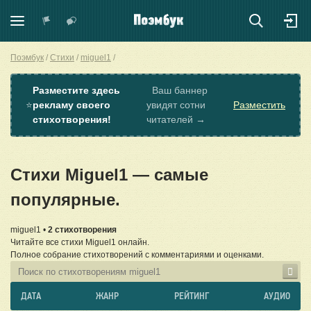
Поэмбук
Стихи
miguel1
Разместите здесь
Ваш баннер
⭐
рекламу своего
увидят сотни
Разместить
стихотворения!
читателей →
Стихи Miguel1 — самые
популярные.
miguel1 •
2 стихотворения
Читайте все стихи Miguel1 онлайн.
Полное собрание стихотворений с комментариями и оценками.
ДАТА
ЖАНР
РЕЙТИНГ
АУДИО