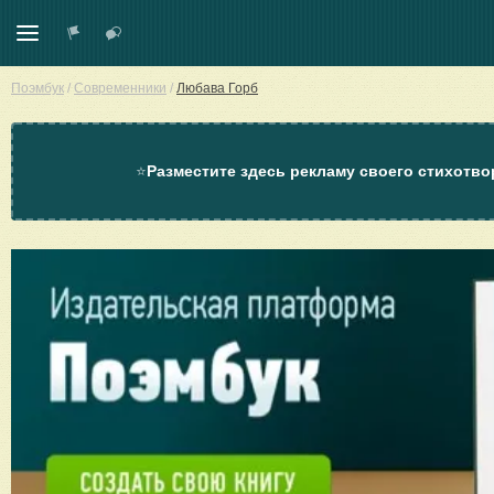
Поэмбук
/
Современники
/
Любава Горб
⭐
Разместите здесь рекламу своего стихотво