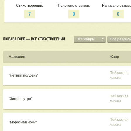
Стихотворений:
Получено отзывов:
Написано отзыво
7
0
0
ЛЮБАВА ГОРБ — ВСЕ СТИХОТВОРЕНИЯ
Все жанры
Все раздел
Название
Жанр
Пейзажная
"Летний полдень"
лирика
Пейзажная
"Зимнее утро"
лирика
Пейзажная
"Морозная ночь"
лирика