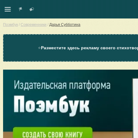
Поэмбук
/
Современники
/
Дарья Субботина
⭐
Разместите здесь рекламу своего стихотво