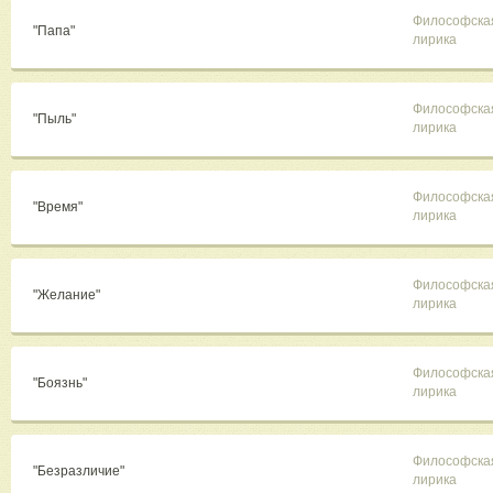
Философска
"Папа"
лирика
Философска
"Пыль"
лирика
Философска
"Время"
лирика
Философска
"Желание"
лирика
Философска
"Боязнь"
лирика
Философска
"Безразличие"
лирика