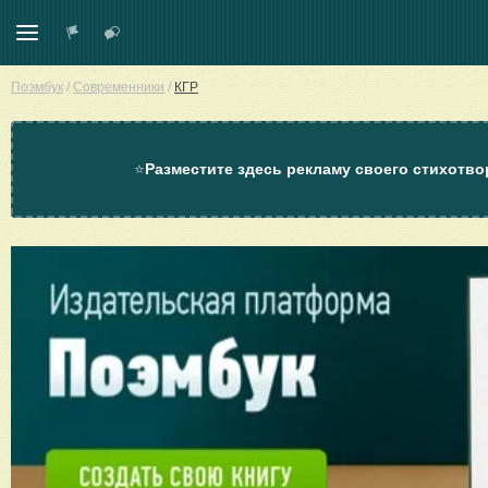
Поэмбук
/
Современники
/
КГР
⭐
Разместите здесь рекламу своего стихотво