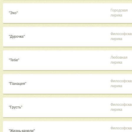
Городская
"Эхо"
лирика
Философска
"Дурочка"
лирика
Любовная
"Тебе"
лирика
Философска
"Панацея"
лирика
Философска
"Грусть"
лирика
Философска
"Жизнь-качели"