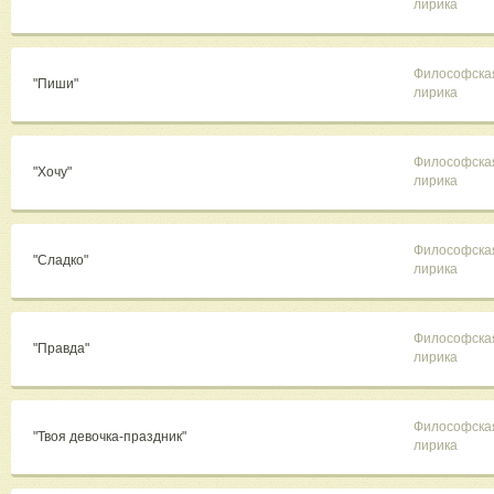
лирика
Философска
"Пиши"
лирика
Философска
"Хочу"
лирика
Философска
"Сладко"
лирика
Философска
"Правда"
лирика
Философска
"Твоя девочка-праздник"
лирика