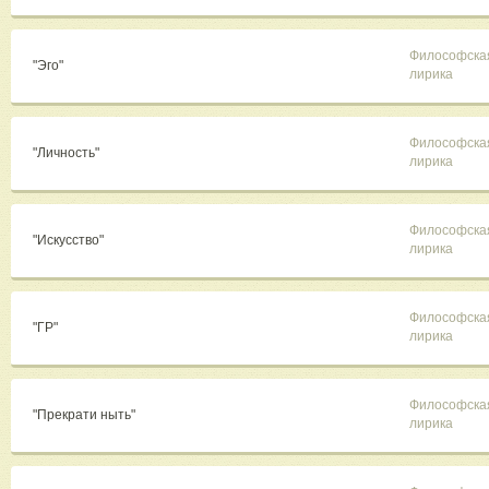
Философска
"Эго"
лирика
Философска
"Личность"
лирика
Философска
"Искусство"
лирика
Философска
"ГР"
лирика
Философска
"Прекрати ныть"
лирика