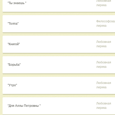
Любовная
"Ты знаешь "
лирика
Философска
"Толпа"
лирика
Любовная
"Книгой"
лирика
Любовная
"Борьба"
лирика
Любовная
"Утро"
лирика
Любовная
"Для Аллы Петровны "
лирика