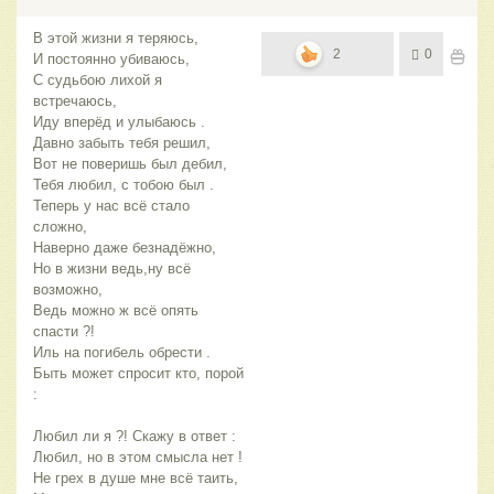
В этой жизни я теряюсь,
2
0
И постоянно убиваюсь,
С судьбою лихой я
встречаюсь,
Иду вперёд и улыбаюсь .
Давно забыть тебя решил,
Вот не поверишь был дебил,
Тебя любил, с тобою был .
Теперь у нас всё стало
сложно,
Наверно даже безнадёжно,
Но в жизни ведь,ну всё
возможно,
Ведь можно ж всё опять
спасти ?!
Иль на погибель обрести .
Быть может спросит кто, порой
:
Любил ли я ?! Скажу в ответ :
Любил, но в этом смысла нет !
Не грех в душе мне всё таить,