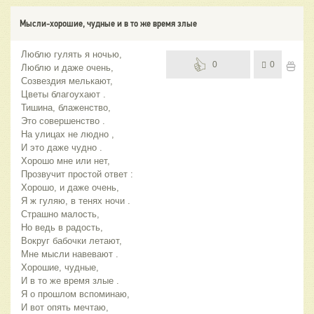
Мысли-хорошие, чудные и в то же время злые
Люблю гулять я ночью,
0
0
Люблю и даже очень,
Созвездия мелькают,
Цветы благоухают .
Тишина, блаженство,
Это совершенство .
На улицах не людно ,
И это даже чудно .
Хорошо мне или нет,
Прозвучит простой ответ :
Хорошо, и даже очень,
Я ж гуляю, в тенях ночи .
Страшно малость,
Но ведь в радость,
Вокруг бабочки летают,
Мне мысли навевают .
Хорошие, чудные,
И в то же время злые .
Я о прошлом вспоминаю,
И вот опять мечтаю,