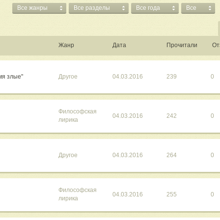
Все жанры
Все разделы
Все года
Все
Жанр
Дата
Прочитали
От
мя злые"
Другое
04.03.2016
239
0
Философская
04.03.2016
242
0
лирика
Другое
04.03.2016
264
0
Философская
04.03.2016
255
0
лирика