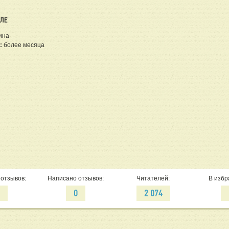
ЕЛЕ
ина
:
более месяца
отзывов:
Написано отзывов:
Читателей:
В избр
0
0
2 074