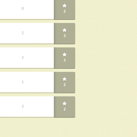
0
2
2
3
2
3
1
2
2
2