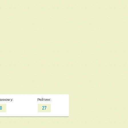
анном у:
Рейтинг:
0
27