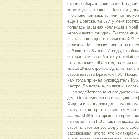
стали разбирать свои вещи. В одной 
коллекцию, а точнее... Всё-таки, дав
 Не знаю, помнишь ты или нет, но когда мы были молодыми и жили 
ещё в Братске, ты был у меня гостях. 
попалась забавная коллекция в моей 
керамических фигурок. Ты тогда ещё с
выставка народного творчества? Я теб
реликвия. Мы посмеялись, и ты в сер
всё как то забылось. А ведь, это был
история! Именно ей я хочу с тобой п
 Был далекий 1963-й год, по всей нашей стране велись грандиозные, 
масштабные стройки. Одна из них в н
строительство Братской ГЭС. Посмотр
нам тогда приехал руководитель Куби
Кастро. Во встрече, принятии и орган
было задействовано много достойных
дед. Он отвечал за организацию нео
Фиделя и за подарки для командарма.
статуэтки, которые ты видел у меня. 
завода КБЖБ, который в то время вы
строительства ГЭС. Как они оказались
ответ на этот вопрос дед унёс с собо
рассказывал, это то, что командарм б