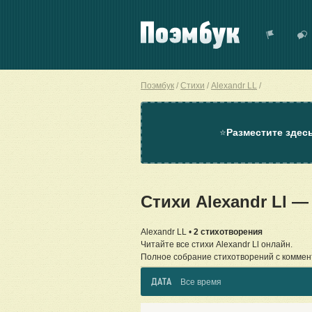
Поэмбук
Стихи
Alexandr LL
⭐
Разместите здес
Стихи Alexandr Ll 
Alexandr LL •
2 стихотворения
Читайте все стихи Alexandr Ll онлайн.
Полное собрание стихотворений с коммен
ДАТА
Все время