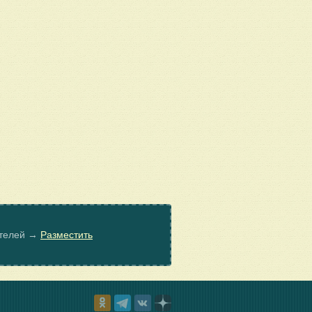
ателей →
Разместить