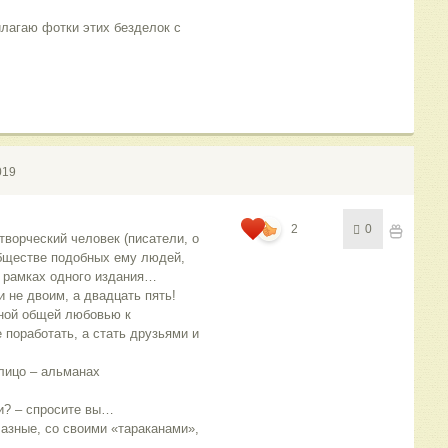
илагаю фотки этих безделок с 
019
2
0
ворческий человек (писатели, о 
обществе подобных ему людей, 
в рамках одного издания…
 не двоим, а двадцать пять! 
ной общей любовью к 
 поработать, а стать друзьями и 
лицо – альманах 
и? – спросите вы…
Разные, со своими «тараканами», 