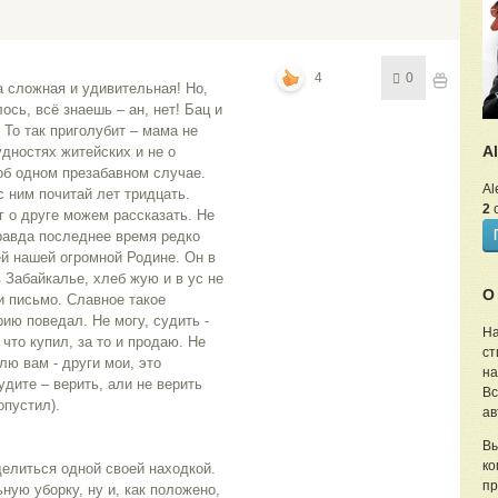
4
0
ось, всё знаешь – ан, нет! Бац и 
! То так приголубит – мама не 
A
дностях житейских и не о 
об одном презабавном случае.
Al
2
с
 о друге можем рассказать. Не 
авда последнее время редко 
й нашей огромной Родине. Он в 
 Забайкалье, хлеб жую и в ус не 
О
 письмо. Славное такое 
ю поведал. Не могу, судить - 
На
 что купил, за то и продаю. Не 
ст
ю вам - други мои, это 
на
дите – верить, али не верить 
Вс
опустил).
ав
Вы
ко
елиться одной своей находкой. 
пр
ую уборку, ну и, как положено, 