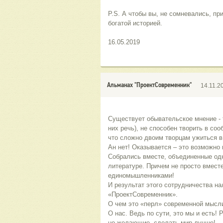
P.S. А чтобы вы, не сомневались, пр
богатой историей.
16.05.2019
Альманах "ПроектСовременник"
14.11.2
Существует обывательское мнение - т
них речь), не способен творить в со
что сложно двоим творцам ужиться 
Ан нет! Оказывается – это возможно и
Собрались вместе, объединенные од
литературе. Причем не просто вместе
единомышленниками!
И результат этого сотрудничества на
«ПроектСовременник».
О чем это «перл» современной мысл
О нас. Ведь по сути, это мы и есть! 
но желающие, сделать мир лучше!