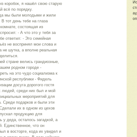
Ис
из коробок, я нашёл свою старую 
ст
ай всё по порядку.
ау
оп
В тот день тебе на глаза 
комнате, состоящая из 
просил: - А что это у тебя за 
е ответил: - Это семейная 
ьёз не воспринял мои слова и 
а не шутка, а вполне реальная 
оделиться.
ашем родном городе - 
еть на это чудо социализма к 
нской республики - Фидель 
изации досуга дорогого гостя 
 людей, среди них был и мой 
фициальных мероприятий для 
 Среди подарков и были эти 
Сделали их в одном из цехов 
пускал продукцию для 
 у деда, осталось загадкой, а 
й. Единственное, что он 
ыл в восторге, кода их увидел и 