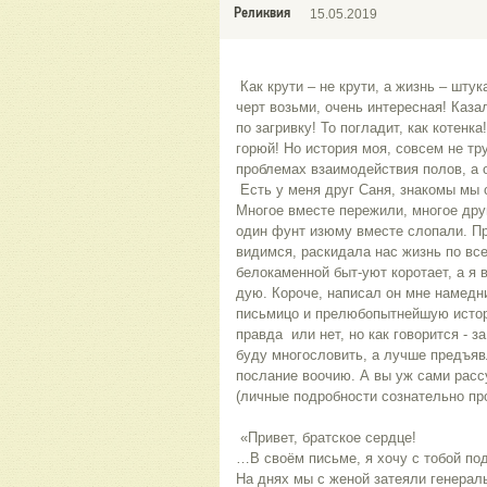
Реликвия
15.05.2019
 Как крути – не крути, а жизнь – штука сложная и удивительная! Но, 
черт возьми, очень интересная! Казал
по загривку! То погладит, как котенка
горюй! Но история моя, совсем не тру
проблемах взаимодействия полов, а 
 Есть у меня друг Саня, знакомы мы с ним почитай лет тридцать. 
Многое вместе пережили, многое друг
один фунт изюму вместе слопали. Пр
видимся, раскидала нас жизнь по все
белокаменной быт-уют коротает, а я в
дую. Короче, написал он мне намедни
письмицо и прелюбопытнейшую истори
правда  или нет, но как говорится - за
буду многословить, а лучше предъявл
послание воочию. А вы уж сами рассу
(личные подробности сознательно пр
 «Привет, братское сердце!
…В своём письме, я хочу с тобой под
На днях мы с женой затеяли генеральн