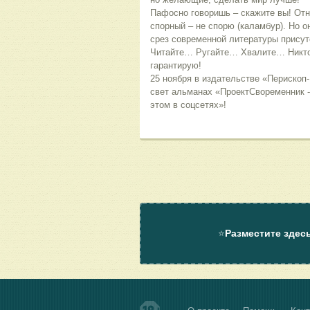
Пафосно говоришь – скажите вы! Отн
спорный – не спорю (каламбур). Но о
срез современной литературы присут
Читайте… Ругайте… Хвалите… Никто 
гарантирую!
25 ноября в издательстве «Перископ-В
свет альманах «ПроектСвоременник - 
этом в соцсетях»!
⭐
Разместите здес