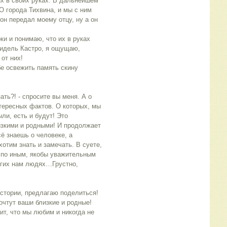
х в своих руках. В дальнейшем 
 города Тихвина, и мы с ним 
он передал моему отцу, ну а он 
идель Кастро, я ощущаю, 
от них!
тересных фактов. О которых, мы 
ли, есть и будут! Это 
зкими и родными! И продолжает 
ё знаешь о человеке, а 
хотим знать и замечать. В суете, 
 по иным, якобы уважительным 
огих нам людях…Грустно, 
чтут ваши близкие и родные! 
т, что мы любим и никогда не 