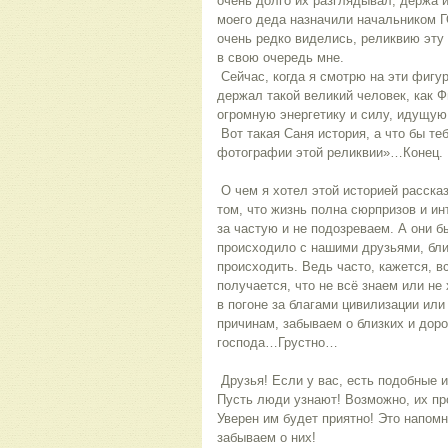
очень долго их разглядывал, держа и
моего деда назначили начальником ГО
очень редко виделись, реликвию эту 
в свою очередь мне.
 Сейчас, когда я смотрю на эти фигурки и понимаю, что их в руках 
держал такой великий человек, как Ф
огромную энергетику и силу, идущую 
 Вот такая Саня история, а что бы тебе освежить память скину 
фотографии этой реликвии»…Конец.
 О чем я хотел этой историей рассказать?! - спросите вы меня. А о 
том, что жизнь полна сюрпризов и ин
за частую и не подозреваем. А они бы
происходило с нашими друзьями, бли
происходить. Ведь часто, кажется, вс
получается, что не всё знаем или не 
в погоне за благами цивилизации или
причинам, забываем о близких и дор
господа…Грустно…
 Друзья! Если у вас, есть подобные истории, предлагаю поделиться! 
Пусть люди узнают! Возможно, их про
Уверен им будет приятно! Это напомни
забываем о них!