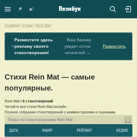
Поэмбук
Стихи
Rein Mat
Разместите здесь
Ваш баннер
⭐
рекламу своего
увидят сотни
Разместить
стихотворения!
читателей →
Стихи Rein Mat — самые
популярные.
Rein Mat •
6 стихотворений
Читайте все стихи Rein Mat онлайн.
Полное собрание стихотворений с комментариями и оценками.
ДАТА
ЖАНР
РЕЙТИНГ
АУДИО