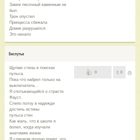
Замок песочный каменным не
был.
Трон опустел
Принцесса сбежала
Домик разрушился.
Это начало
Беспутье
Щупаю стены в поисках
0
0
пульса.
Пока что набрел только на
выключатель...
Я спотыкающийся о страсти
Фауст,
Слепо ползу в надежде
достичь истины
пульса стен
Как жаль, что в школе я
болел, когда изучали
анатомию жизни.
Я слишком поздно понял, что