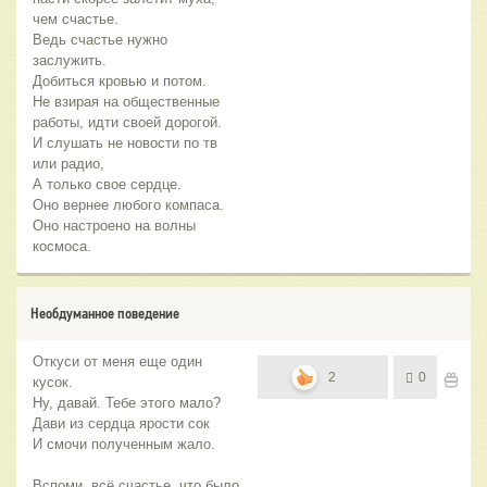
чем счастье.
Ведь счастье нужно
заслужить.
Добиться кровью и потом.
Не взирая на общественные
работы, идти своей дорогой.
И слушать не новости по тв
или радио,
А только свое сердце.
Оно вернее любого компаса.
Оно настроено на волны
космоса.
Необдуманное поведение
Откуси от меня еще один
2
0
кусок.
Ну, давай. Тебе этого мало?
Дави из сердца ярости сок
И смочи полученным жало.
Вспоми, всё счастье, что было