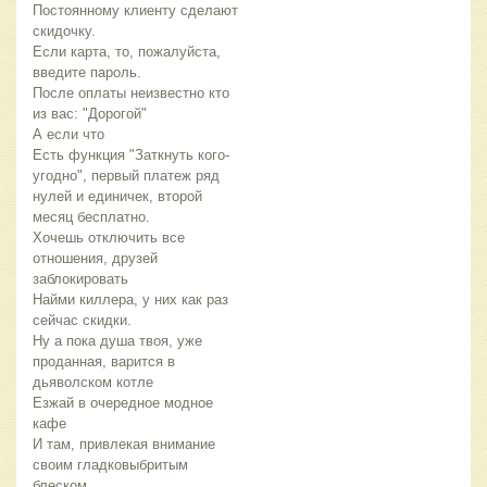
Постоянному клиенту сделают
скидочку.
Если карта, то, пожалуйста,
введите пароль.
После оплаты неизвестно кто
из вас: "Дорогой"
А если что
Есть функция "Заткнуть кого-
угодно", первый платеж ряд
нулей и единичек, второй
месяц бесплатно.
Хочешь отключить все
отношения, друзей
заблокировать
Найми киллера, у них как раз
сейчас скидки.
Ну а пока душа твоя, уже
проданная, варится в
дьяволском котле
Езжай в очередное модное
кафе
И там, привлекая внимание
своим гладковыбритым
блеском,