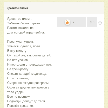
Ядовитое племя
Ядовитое племя.
2
0
Забытая богом страна
Растит поколение,
Для которой игра - война.
Проснулся утром,
Умылся, оделся, поел.
В эту минуту
Он такой же, как сотни детей.
Но нет уроков,
И портфеля с тетрадками нет.
На тренировку
Спешит младой моджахед.
Стоит в линии,
Смиренно ожидая расправы.
Один за другим вонзаются в
тело удары.
Все по порядку.
Подожди, дойдут до тебя.
Повезёт кроватке,