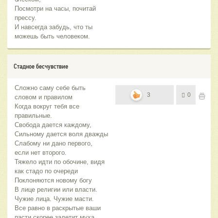
Посмотри на часы, почитай
прессу.
И навсегда забудь, что ты
можешь быть человеком.
Стадное бесчувствие
Сложно саму себе быть
3
0
словом и правилом
Когда вокруг тебя все
правильные.
Свобода дается каждому,
Сильному дается воля дважды
Слабому ни дано первого,
если нет второго.
Тяжело идти по обочине, видя
как стадо по очереди
Поклоняются новому богу
В лице религии или власти.
Чужие лица. Чужие масти.
Все равно в раскрытые ваши
пасти скорее залетит муха,