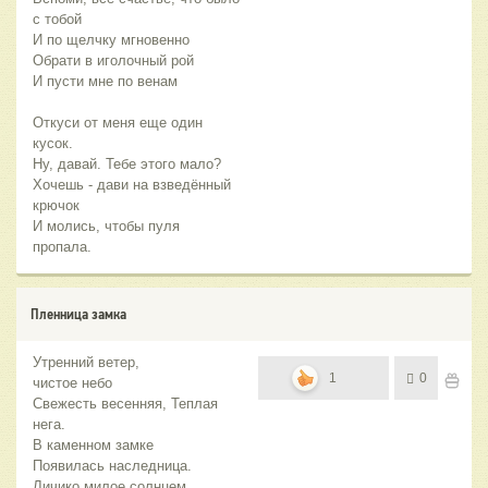
с тобой
И по щелчку мгновенно
Обрати в иголочный рой
И пусти мне по венам
Откуси от меня еще один
кусок.
Ну, давай. Тебе этого мало?
Хочешь - дави на взведённый
крючок
И молись, чтобы пуля
пропала.
Пленница замка
Утренний ветер,
1
0
чистое небо
Свежесть весенняя, Теплая
нега.
В каменном замке
Появилась наследница.
Личико милое солнцем