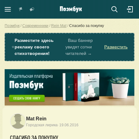
Поэмбук
Современники
Rein Mat
Спасибо за покупку
Разместите здесь
Ваш баннер
⭐
рекламу своего
увидят сотни
Разместить
стихотворения!
читателей →
Mat Rein
·
Городская лирика
19.06.2016
СПАСИБО ЗА ПОКУПКУ