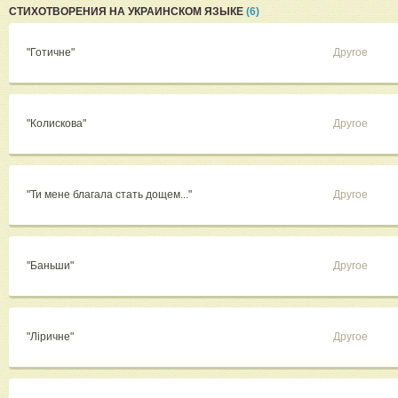
СТИХОТВОРЕНИЯ НА УКРАИНСКОМ ЯЗЫКЕ
(6)
"Готичне"
Другое
"Колискова"
Другое
"Ти мене благала стать дощем..."
Другое
"Баньши"
Другое
"Ліричне"
Другое