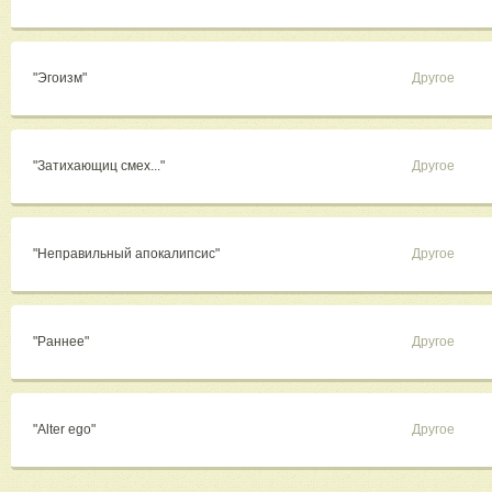
"Эгоизм"
Другое
"Затихающиц смех..."
Другое
"Неправильный апокалипсис"
Другое
"Раннее"
Другое
"Alter ego"
Другое