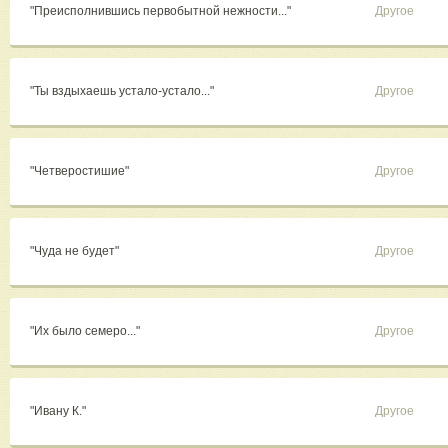
"Преисполнившись первобытной нежности..."
Другое
"Ты вздыхаешь устало-устало..."
Другое
"Четверостишие"
Другое
"Чуда не будет"
Другое
"Их было семеро..."
Другое
"Ивану К."
Другое