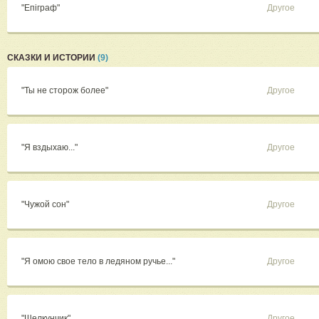
"Епіграф"
Другое
СКАЗКИ И ИСТОРИИ
(9)
"Ты не сторож более"
Другое
"Я вздыхаю..."
Другое
"Чужой сон"
Другое
"Я омою свое тело в ледяном ручье..."
Другое
"Щелкунчик"
Другое