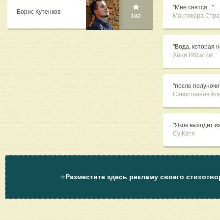
"Мне снятся..."
Борис Кутенков
Мантикора Стра
182
"Вода, которая н
Хани Ибрагим
"после полуночи
Савостьянов Ал
"Яков выходит и
Су Катя
⭐
Разместите здесь рекламу своего стихотво