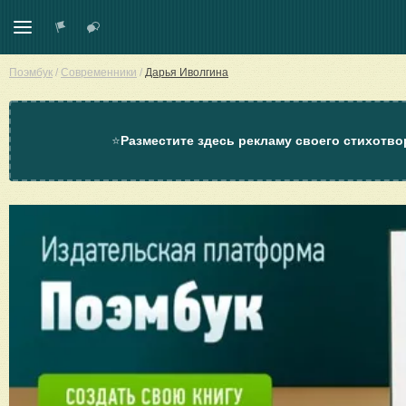
Поэмбук
/
Современники
/
Дарья Иволгина
⭐
Разместите здесь рекламу своего стихотво