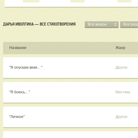
ДАРЬЯ ИВОЛГИНА — ВСЕ СТИХОТВОРЕНИЯ
Все жанры
Все раз
Название
Жанр
"Я опускаю веки... "
Другое
"Я боюсь... "
Мистика
"Личное"
Другое