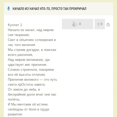
НАЧАЛО ИЗ НАЧАЛ КТО-ТО, ПРОСТО ТАК ПРОКРИЧАЛ
0
0
Куплет 1:
Начало из начал, над миром 
сия творения,
Свет в объятиях сотворения в 
час того величия.
Мы строим догадки, в поисках  
всего различия,
Над миром великанов, где 
царствует миг приличия.
Словно строители, покоряем 
все её высоты отличия,
Приличие великого — это путь 
света прОстоты завета.
От земли до неба, в 
бескрайние доли мчат они нас 
полёты,
И Мы мечтаем об истине, 
свободны от боли в груди 
развития.