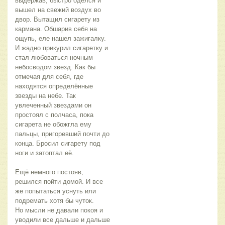
выдержав, быстро оделся и 
вышел на свежий воздух во 
двор. Вытащил сигарету из 
кармана. Обшарив себя на 
ощупь, еле нашел зажигалку. 
И жадно прикурил сигаретку и 
стал любоваться ночным 
небосводом звезд. Как бы 
отмечая для себя, где 
находятся определённые 
звезды на небе. Так 
увлеченный звездами он 
простоял с полчаса, пока 
сигарета не обожгла ему 
пальцы, пригоревший почти до 
конца. Бросил сигарету под 
ноги и затоптал её. 
Ещё немного постояв, 
решился пойти домой. И все 
же попытаться уснуть или 
подремать хотя бы чуток. 
Но мысли не давали покоя и 
уводили все дальше и дальше 