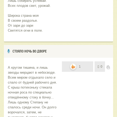
Лишь собирать успевай. 
Всех плодов свет, урожай. 
Широка страна моя
В своем раздолье. 
От зари до зари
Светятся огни в поле.
СТОЯЛО НОЧЬ ВО ДВОРЕ
1
0
А кругом тишина, и лишь 
звезды мерцают в небосводе. 
Всем миром отдыхало село и 
спало от будней рабочего дня. 
С крыш потихоньку стекала 
ночная роса по специально 
отведённому стоку в бочку... 
Лишь одному Степану не 
спалось среди ночи. Он долго 
ворочался, затем, не 