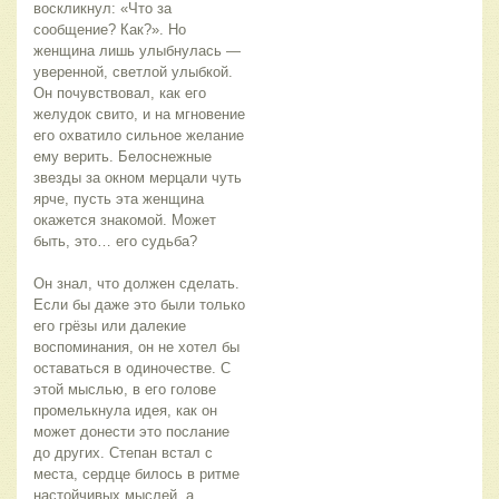
воскликнул: «Что за 
сообщение? Как?». Но 
женщина лишь улыбнулась — 
уверенной, светлой улыбкой. 
Он почувствовал, как его 
желудок свито, и на мгновение 
его охватило сильное желание 
ему верить. Белоснежные 
звезды за окном мерцали чуть 
ярче, пусть эта женщина 
окажется знакомой. Может 
быть, это… его судьба?
Он знал, что должен сделать. 
Если бы даже это были только 
его грёзы или далекие 
воспоминания, он не хотел бы 
оставаться в одиночестве. С 
этой мыслью, в его голове 
промелькнула идея, как он 
может донести это послание 
до других. Степан встал с 
места, сердце билось в ритме 
настойчивых мыслей, а 