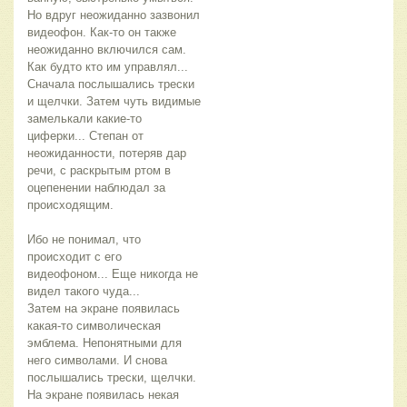
Но вдруг неожиданно зазвонил 
видеофон. Как-то он также 
неожиданно включился сам. 
Как будто кто им управлял... 
Сначала послышались трески 
и щелчки. Затем чуть видимые 
замелькали какие-то 
циферки... Степан от 
неожиданности, потеряв дар 
речи, с раскрытым ртом в 
оцепенении наблюдал за 
происходящим. 
Ибо не понимал, что 
происходит с его 
видеофоном... Еще никогда не 
видел такого чуда...
Затем на экране появилась 
какая-то символическая 
эмблема. Непонятными для 
него символами. И снова 
послышались трески, щелчки. 
На экране появилась некая 