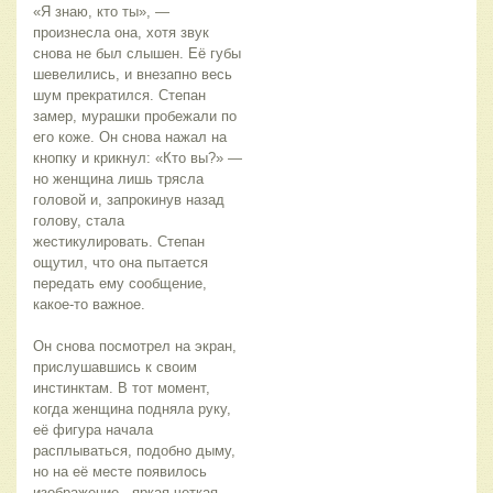
«Я знаю, кто ты», — 
произнесла она, хотя звук 
снова не был слышен. Её губы 
шевелились, и внезапно весь 
шум прекратился. Степан 
замер, мурашки пробежали по 
его коже. Он снова нажал на 
кнопку и крикнул: «Кто вы?» — 
но женщина лишь трясла 
головой и, запрокинув назад 
голову, стала 
жестикулировать. Степан 
ощутил, что она пытается 
передать ему сообщение, 
какое-то важное.
Он снова посмотрел на экран, 
прислушавшись к своим 
инстинктам. В тот момент, 
когда женщина подняла руку, 
её фигура начала 
расплываться, подобно дыму, 
но на её месте появилось 
изображение - яркая четкая 