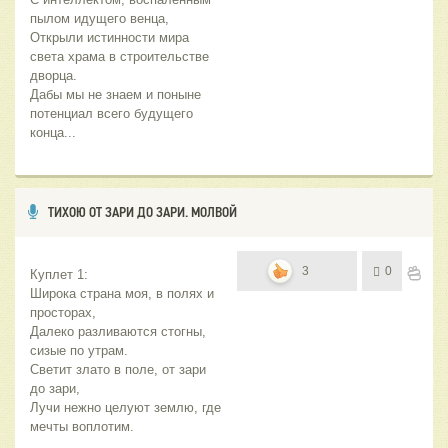
пылом идущего венца,
Открыли истинности мира 
света храма в строительстве 
дворца.
Дабы мы не знаем и поныне 
потенциал всего будущего 
конца...
ТИХОЮ ОТ ЗАРИ ДО ЗАРИ. МОЛВОЙ
3
0
Куплет 1:
Широка страна моя, в полях и 
просторах,
Далеко разливаются стогны, 
сизые по утрам.
Светит злато в поле, от зари 
до зари,
Лучи нежно целуют землю, где 
мечты воплотим.