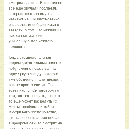
смотрел на ночь. В его голове 
все еще звучали послания, 
которые шептала ему та 
незнакомка. Он вдохновенно 
рассказывал собравшимся о 
звездах, о том, что каждая из 
них хранит историю, 
уникальную для каждого 
человека.
Когда стемнело, Степан 
поднял указательный палец к 
небу, словно показывая на 
одну яркую звезду, которую 
уже обозначил. «Эта звезда… 
она не просто светит. Она 
зовет нас…» Он заговорил о 
том, как важно знать, что кто-
то еще может разделить их 
мечты, проблемы и тайны. 
Внутри него росло чувство, 
что та непонятная женщина с 
видеофона сейчас смотрит на 
него — где-то на расстоянии, 