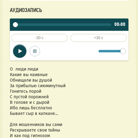
АУДИОЗАПИСЬ
00:00
-30 c
+30 c
О  люди люди 
Какие вы наивные 
Обнищали вы душой 
За прибылью сиюминутный
Гонитесь порой 
С пустой порожней 
В голове и с дырой 
Ибо лишь бесплатно 
Бывает сыр в капкане...
Для мошенников вы сами 
Раскрываете свои тайны 
И как под гипнозом 