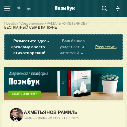
Поэмбук
Современники
РАМИЛЬ АХМЕТЬЯНОВ
БЕСПЛАТНЫЙ СЫР В КАПКАНЕ
Разместите здесь
Ваш баннер
⭐
рекламу своего
увидят сотни
Разместить
стихотворения!
читателей →
АХМЕТЬЯНОВ РАМИЛЬ
·
Белый и вольный стих
21.02.2025