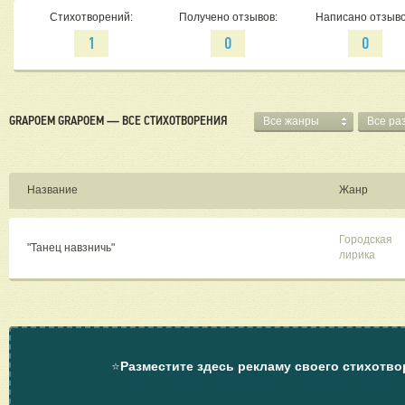
Стихотворений:
Получено отзывов:
Написано отзыво
1
0
0
GRAPOEM GRAPOEM — ВСЕ СТИХОТВОРЕНИЯ
Все жанры
Все ра
Название
Жанр
Городская
"Танец навзничь"
лирика
⭐
Разместите здесь рекламу своего стихотво