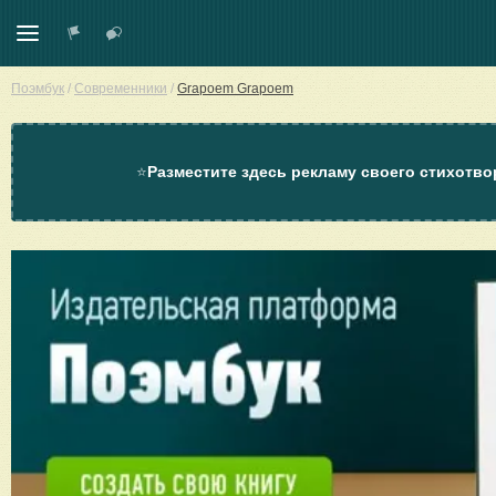
Поэмбук
/
Современники
/
Grapoem Grapoem
⭐
Разместите здесь рекламу своего стихотво