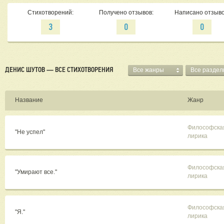
Стихотворений:
Получено отзывов:
Написано отзыво
3
0
0
ДЕНИС ШУТОВ — ВСЕ СТИХОТВОРЕНИЯ
Все жанры
Все разде
Название
Жанр
Философска
"Не успел"
лирика
Философска
"Умирают все."
лирика
Философска
"Я."
лирика