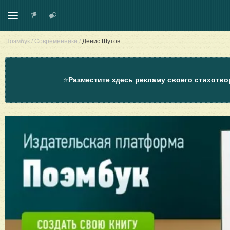
Поэмбук
/
Современники
/
Денис Шутов
⭐
Разместите здесь рекламу своего стихотво