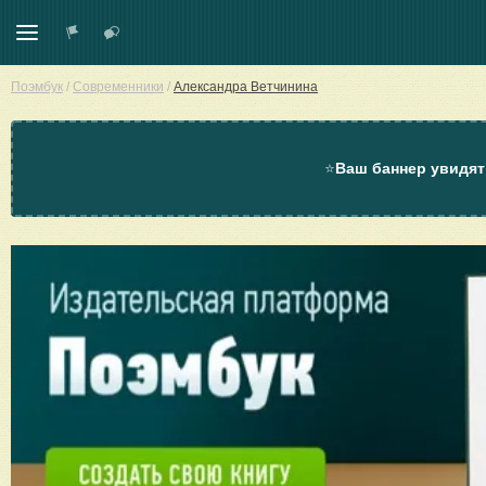
Поэмбук
/
Современники
/
Александра Ветчинина
⭐
Ваш баннер увидят