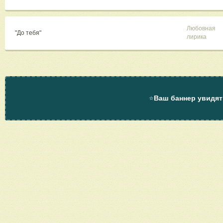
Любовная
"До тебя"
лирика
⭐
Ваш баннер увидят