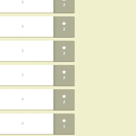
4
2
4
2
3
2
2
2
4
2
0
1