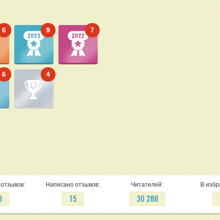
6
9
7
6
4
отзывов:
Написано отзывов:
Читателей:
В избр
8
15
30 288