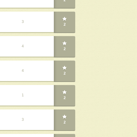
2
3
2
4
2
4
2
1
2
3
2