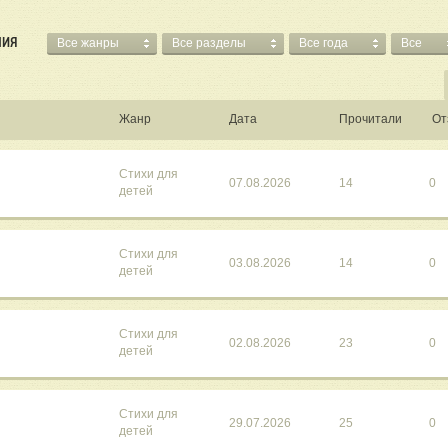
НИЯ
Все жанры
Все разделы
Все года
Все
Жанр
Дата
Прочитали
От
Стихи для
07.08.2026
14
0
детей
Стихи для
03.08.2026
14
0
детей
Стихи для
02.08.2026
23
0
детей
Стихи для
29.07.2026
25
0
детей