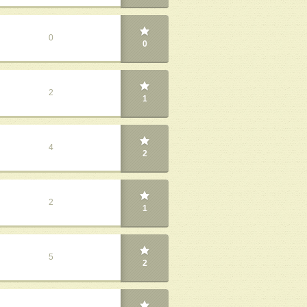
0
0
2
1
4
2
2
1
5
2