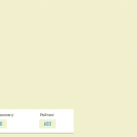
анном у:
Рейтинг:
0
603