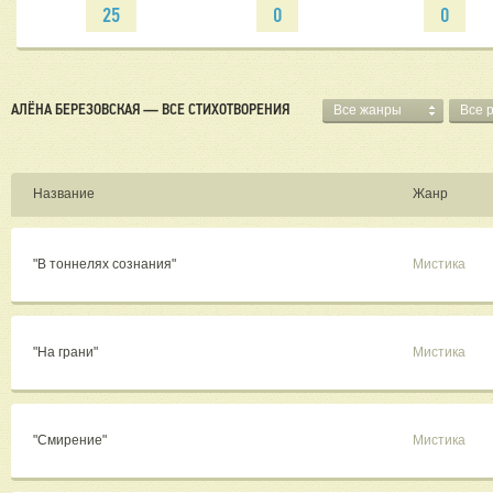
25
0
0
АЛЁНА БЕРЕЗОВСКАЯ — ВСЕ СТИХОТВОРЕНИЯ
Все жанры
Все 
Название
Жанр
"В тоннелях сознания"
Мистика
"На грани"
Мистика
"Смирение"
Мистика