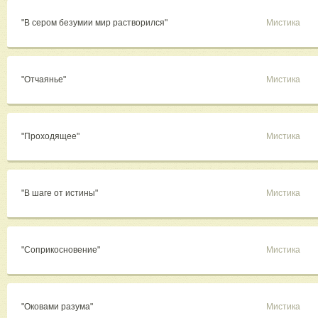
"В сером безумии мир растворился"
Мистика
"Отчаянье"
Мистика
"Проходящее"
Мистика
"В шаге от истины"
Мистика
"Соприкосновение"
Мистика
"Оковами разума"
Мистика