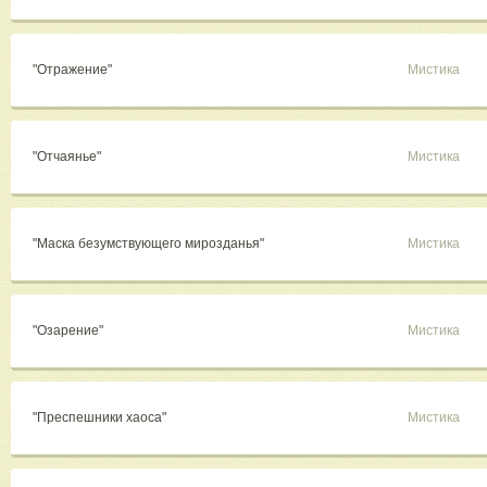
"Отражение"
Мистика
"Отчаянье"
Мистика
"Маска безумствующего мирозданья"
Мистика
"Озарение"
Мистика
"Преспешники хаоса"
Мистика