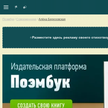
Поэмбук
/
Современники
/
Алёна Березовская
⭐
Разместите здесь рекламу своего стихотво