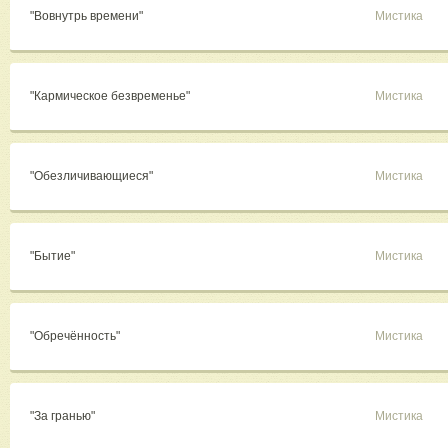
"Вовнутрь времени"
Мистика
"Кармическое безвременье"
Мистика
"Обезличивающиеся"
Мистика
"Бытие"
Мистика
"Обречённость"
Мистика
"За гранью"
Мистика