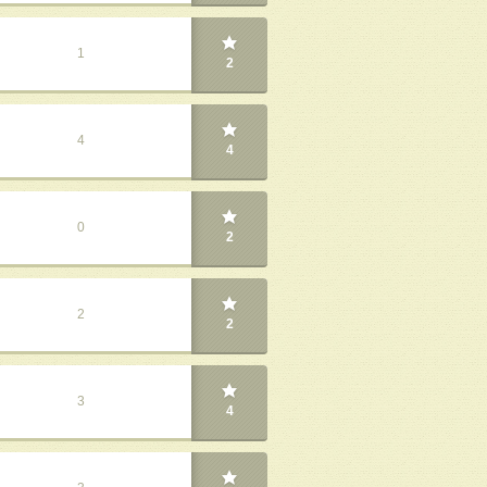
1
2
4
4
0
2
2
2
3
4