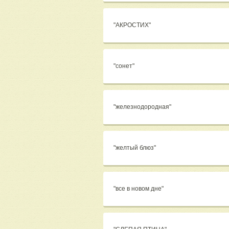
"АКРОСТИХ"
"сонет"
"железнодородная"
"желтый блюз"
"все в новом дне"