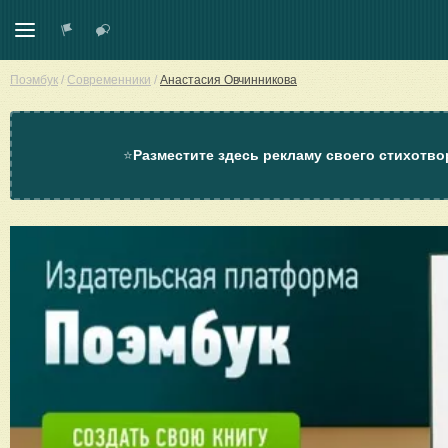
Поэмбук
/
Современники
/
Анастасия Овчинникова
⭐
Разместите здесь рекламу своего стихотво