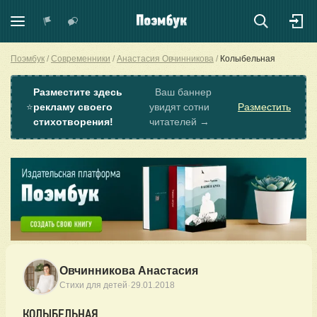
Поэмбук
Современники
Анастасия Овчинникова
Колыбельная
Разместите здесь
Ваш баннер
⭐
рекламу своего
увидят сотни
Разместить
стихотворения!
читателей →
Овчинникова Анастасия
·
Стихи для детей
29.01.2018
КОЛЫБЕЛЬНАЯ