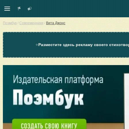
Поэмбук
/
Современники
/
Вита Джонс
⭐
Разместите здесь рекламу своего стихотво