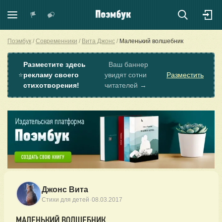
Поэмбук
Современники
Вита Джонс
Маленький волшебник
Разместите здесь
Ваш баннер
⭐
рекламу своего
увидят сотни
Разместить
стихотворения!
читателей →
Джонс Вита
·
Стихи для детей
08.03.2017
МАЛЕНЬКИЙ ВОЛШЕБНИК