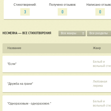
Стихотворений:
Получено отзывов:
Написано отзыво
3
0
0
НЕСМЕЯНА — ВСЕ СТИХОТВОРЕНИЯ
Все жанры
Все разделы
Название
Жанр
Белый и
"Если"
вольный сти
Любовная
"Дружба на грани"
лирика
Белый и
"Одноразовым - одноразовое."
вольный сти