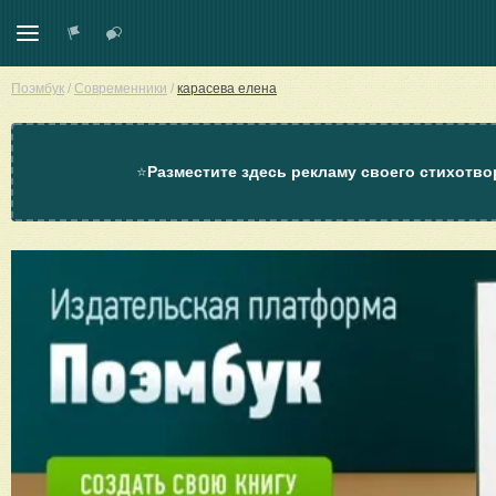
Поэмбук
/
Современники
/
карасева елена
⭐
Разместите здесь рекламу своего стихотво