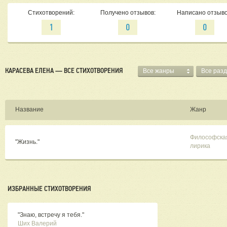
Стихотворений:
Получено отзывов:
Написано отзыво
1
0
0
КАРАСЕВА ЕЛЕНА — ВСЕ СТИХОТВОРЕНИЯ
Все жанры
Все раз
Название
Жанр
Философска
"Жизнь."
лирика
ИЗБРАННЫЕ СТИХОТВОРЕНИЯ
"Знаю, встречу я тебя."
Ших Валерий