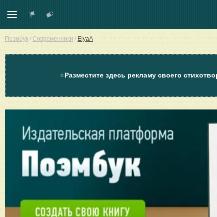
Поэмбук
/
Современники
/
ElyaA
⭐
Разместите здесь рекламу своего стихотво