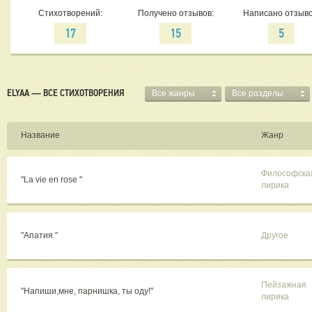
Стихотворений:
Получено отзывов:
Написано отзыво
17
15
5
ELYAA — ВСЕ СТИХОТВОРЕНИЯ
Все жанры
Все разделы
Название
Жанр
Философска
"La vie en rose "
лирика
"Апатия "
Другое
Пейзажная
"Напиши,мне, парнишка, ты оду!"
лирика