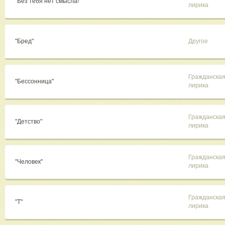
"Без тебя нет смысла!"
лирика
"Бред"
Другое
Гражданска
"Бессонница"
лирика
Гражданска
"Детство"
лирика
Гражданска
"Человек"
лирика
Гражданска
"Т"
лирика