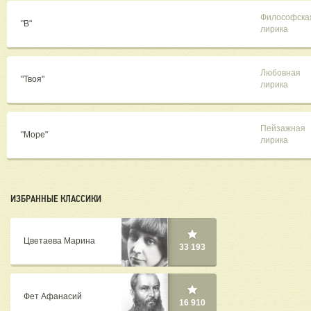
Философска
"В"
лирика
Любовная
"Твоя"
лирика
Пейзажная
"Море"
лирика
ИЗБРАННЫЕ КЛАССИКИ
Цветаева Марина
33 193
Фет Афанасий
16 910