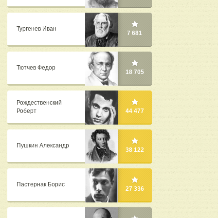
Тургенев Иван
7 681
Тютчев Федор
18 705
Рождественский
Роберт
44 477
Пушкин Александр
38 122
Пастернак Борис
27 336