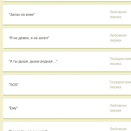
Любовная
"Запах на коже"
лирика
Любовная
"Я не демон, я не ангел"
лирика
Гражданска
"А ты дыши, дыши родная...."
лирика
Гражданска
"SOS"
лирика
Любовная
"Ему"
лирика
Любовная