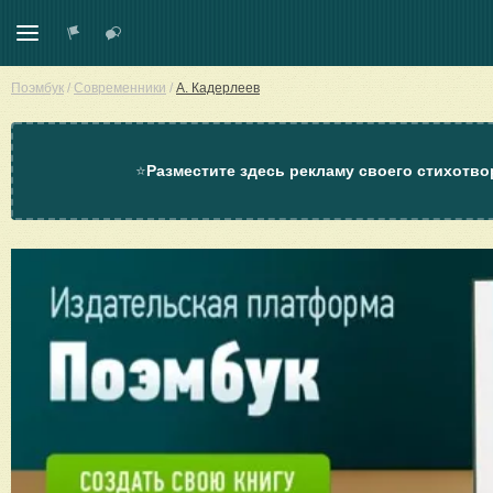
Поэмбук
/
Современники
/
А. Кадерлеев
⭐
Разместите здесь рекламу своего стихотво