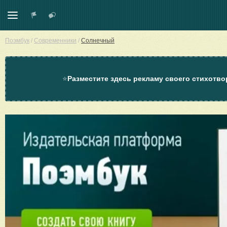
Поэмбук
/
Современники
/
Солнечный
⭐
Разместите здесь рекламу своего стихотво