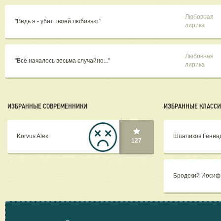
Любовная
"Ведь я - убит твоей любовью."
лирика
Любовная
"Всё началось весьма случайно..."
лирика
ИЗБРАННЫЕ СОВРЕМЕННИКИ
ИЗБРАННЫЕ КЛАСС
Korvus Alex
Шпаликов Генна
127
Бродский Иосиф