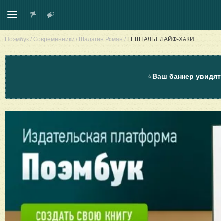
Поэмбук
/
Современники
/
Шалагин Роман
/
ГЕШТАЛЬТ ЛАЙФ-ХАКИ.
⭐
Ваш баннер увидят