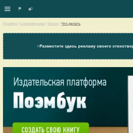
Поэмбук
/
Современники
/
Balvan
/
Что делать
⭐
Разместите здесь рекламу своего стихотво