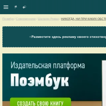
Поэмбук
/
Современники
/
Шалагин Роман
/
НИКОГДА, НИ ПРИ КАКИХ ОБС
⭐
Разместите здесь рекламу своего стихотво