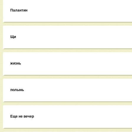
Палантин
Щи
жизнь
полынь
Еще не вечер