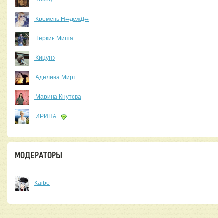
Кремень Н⩜дежД⩜
Тёркин Миша
Кицунэ
Аделина Мирт
Марина Кнутова
ИРИНА
МОДЕРАТОРЫ
Kaibē