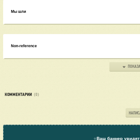
Мы шли
Non-reference
ПОКАЗА
КОММЕНТАРИИ
(0)
НАПИС
⭐
Ваш баннер увидят