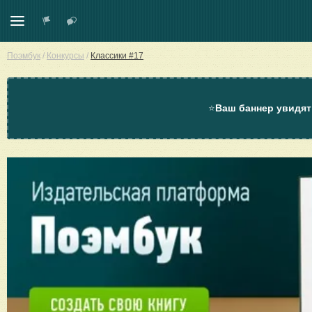
Поэмбук
/
Конкурсы
/
Классики #17
⭐
Ваш баннер увидят