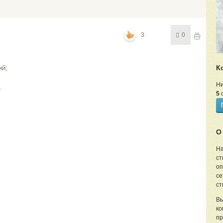
3
0
К
ий;
Ни
,
5
с
О
На
ст
оп
се
ст
Вы
ко
пр