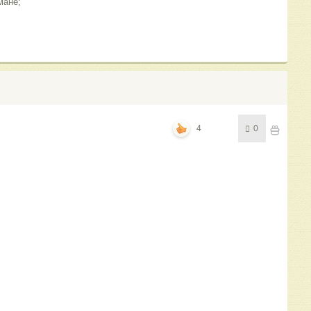
мане;
4
0