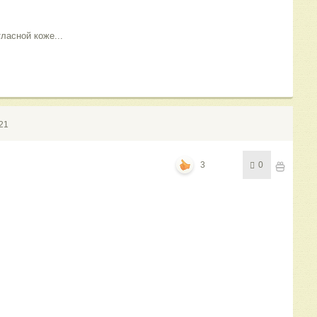
тласной коже...
21
3
0