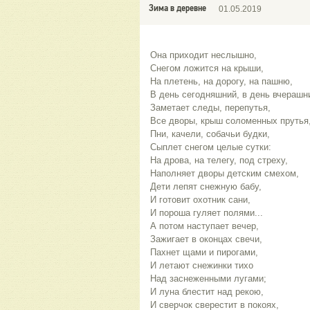
Зима в деревне
01.05.2019
Она приходит неслышно,
Снегом ложится на крыши,
На плетень, на дорогу, на пашню,
В день сегодняшний, в день вчерашн
Заметает следы, перепутья,
Все дворы, крыш соломенных прутья
Пни, качели, собачьи будки,
Сыплет снегом целые сутки:
На дрова, на телегу, под стреху,
Наполняет дворы детским смехом,
Дети лепят снежную бабу,
И готовит охотник сани,
И пороша гуляет полями...
А потом наступает вечер,
Зажигает в оконцах свечи,
Пахнет щами и пирогами,
И летают снежинки тихо
Над заснеженными лугами;
И луна блестит над рекою,
И сверчок сверестит в покоях,