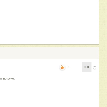
3
0
т по руке,