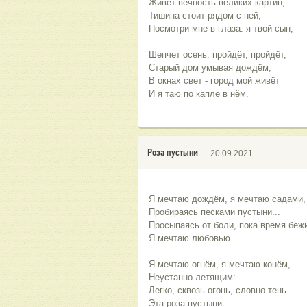
Живёт вечность великих картин,
Тишина стоит рядом с ней,
Посмотри мне в глаза: я твой сын,
Шепчет осень: пройдёт, пройдёт,
Старый дом умывая дождём,
В окнах свет - город мой живёт
И я таю по капле в нём.
Роза пустыни
20.09.2021
Я мечтаю дождём, я мечтаю садами,
Пробираясь песками пустыни...
Просыпаясь от боли, пока время бежи
Я мечтаю любовью.
Я мечтаю огнём, я мечтаю конём,
Неустанно летящим:
Легко, сквозь огонь, словно тень.
Эта роза пустыни