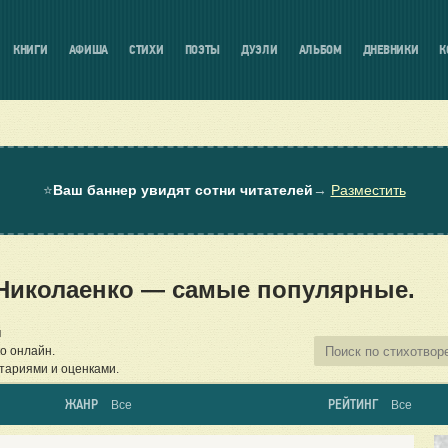
КНИГИ
АФИША
СТИХИ
ПОЭТЫ
ДУЭЛИ
АЛЬБОМ
ДНЕВНИКИ
К
⭐
Ваш баннер увидят сотни читателей
→
Разместить
 Николаенко — самые популярные.
й
о онлайн.
тариями и оценками.
ЖАНР
РЕЙТИНГ
Все
Все