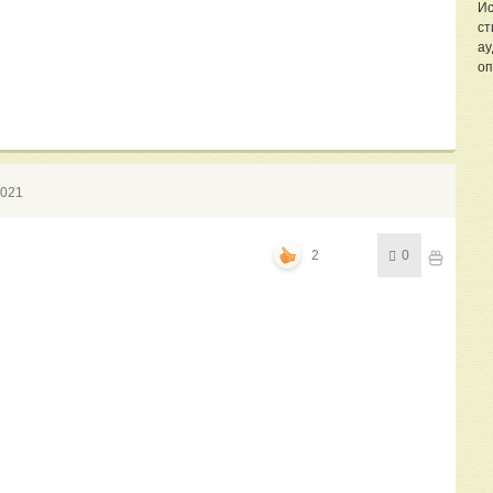
Ис
ст
ау
оп
2021
2
0