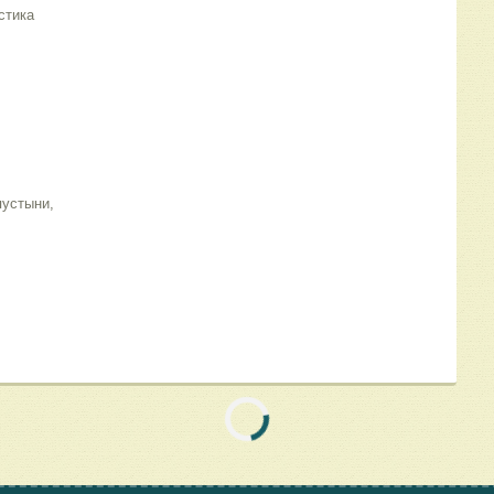
стика
пустыни,