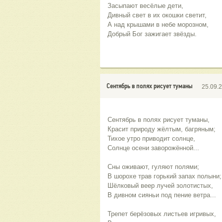
Засыпают весёлые дети,
Дивный свет в их окошки светит,
А над крышами в небе морозном,
Добрый Бог зажигает звёзды.
Сентябрь в полях рисует туманы
25.09.
Сентябрь в полях рисует туманы,
Красит природу жёлтым, багряным;
Тихое утро приводит солнце,
Солнце осени заворожённой...
Сны оживают, гуляют полями;
В шорохе трав горький запах полыни;
Шёлковый веер лучей золотистых,
В дивном сияньи под пение ветра...
Трепет берёзовых листьев игривых,