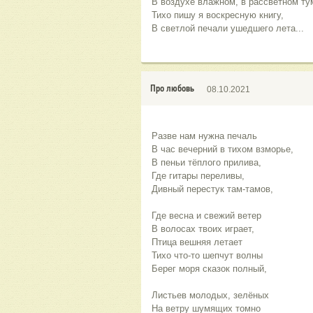
В воздухе влажном, в рассветном ту
Тихо пишу я воскресную книгу,
В светлой печали ушедшего лета...
Про любовь
08.10.2021
Разве нам нужна печаль
В час вечерний в тихом взморье,
В пеньи тёплого прилива,
Где гитары переливы,
Дивный перестук там-тамов,
Где весна и свежий ветер
В волосах твоих играет,
Птица вешняя летает
Тихо что-то шепчут волны
Берег моря сказок полный,
Листьев молодых, зелёных
На ветру шумящих томно