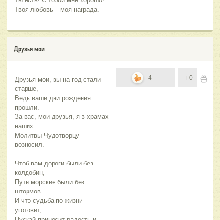
Ты есть! С тобой мне хорошо!
Твоя любовь – моя награда.
Друзья мои
4
0
Друзья мои, вы на год стали 
старше,
Ведь ваши дни рождения 
прошли.
За вас, мои друзья, я в храмах 
наших
Молитвы Чудотворцу 
возносил.
Чтоб вам дороги были без 
колдобин,
Пути морские были без 
штормов.
И что судьба по жизни 
уготовит,
Пускай приносит радость и 