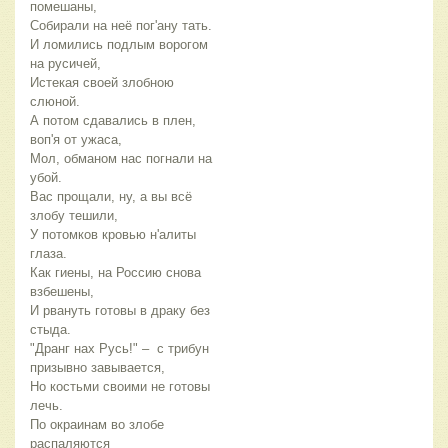
помешаны,
Собирали на неё пог'ану тать.
И ломились подлым ворогом 
на русичей,
Истекая своей злобною 
слюной.
А потом сдавались в плен, 
воп'я от ужаса,
Мол, обманом нас погнали на 
убой.
Вас прощали, ну, а вы всё 
злобу тешили,
У потомков кровью н'алиты 
глаза.
Как гиены, на Россию снова 
взбешены,
И рвануть готовы в драку без 
стыда.
"Дранг нах Русь!" –  с трибун 
призывно завывается,
Но костьми своими не готовы 
лечь.
По окраинам во злобе 
распаляются