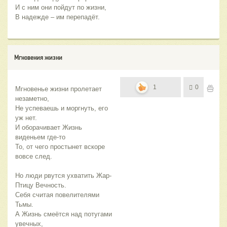
И с ним они пойдут по жизни,
В надежде – им перепадёт.
Мгновения жизни
1
0
Мгновенье жизни пролетает 
незаметно,
Не успеваешь и моргнуть, его 
уж нет.
И оборачивает Жизнь 
виденьем где-то
То, от чего простынет вскоре 
вовсе след.
Но люди рвутся ухватить Жар-
Птицу Вечность.
Себя считая повелителями 
Тьмы.
А Жизнь смеётся над потугами 
увечных,