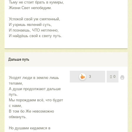
Тьму не стоит брать в кумиры,
Жизни Свет непобедим.
Успокой свой ум смятенный,
И узришь явлений суть,
И познаешь, ЧТО нетленно,
И найдёшь свой к свету путь.
Дальше путь
3
0
Уходят люди в землю лишь 
телами,
А души продолжают дальше 
путь.
Мы порождаем всё, что будет 
с нами,
В том бо Же невозможно 
обмануть.
Но душами кидаемся в 