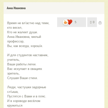
Анна Ивановна
5
0
Время не вл′астно над теми, 
кто весел,
Кто не жалеет души.
Анна Ивановна, милый 
профессор,
Вы, как всегда, хорош′и.
И для студентов наставник, 
учитель,
Ваши работы легки.
Вас искупает в овациях 
зритель,
Слушая Ваши стихи.
Люди, частушки задорные 
сл′ыша,
Пустятся с Вами и в пляс.
И в хороводе весёлом 
кружиться