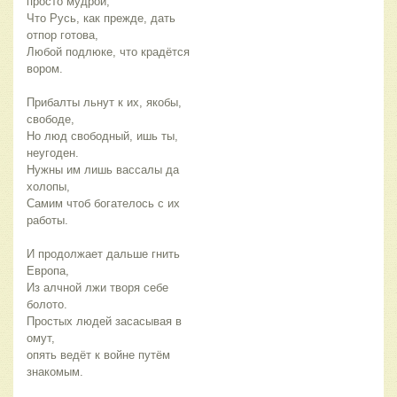
просто мудрой,
Что Русь, как прежде, дать 
отпор готова,
Любой подлюке, что крадётся 
вором.
Прибалты льнут к их, якобы, 
свободе,
Но люд свободный, ишь ты, 
неугоден.
Нужны им лишь вассалы да 
холопы,
Самим чтоб богателось с их 
работы.
И продолжает дальше гнить 
Европа,
Из алчной лжи творя себе 
болото.
Простых людей засасывая в 
омут,
опять ведёт к войне путём 
знакомым.