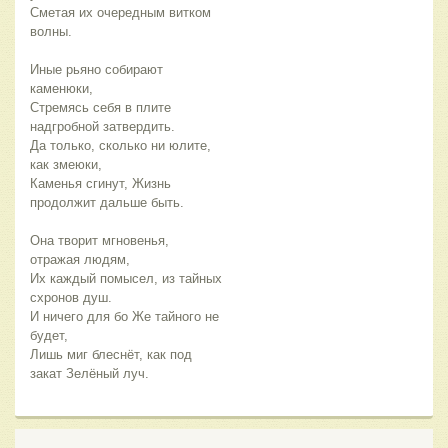
Сметая их очередным витком 
волны.
Иные рьяно собирают 
каменюки,
Стремясь себя в плите 
надгробной затвердить.
Да только, сколько ни юлите, 
как змеюки,
Каменья сгинут, Жизнь 
продолжит дальше быть.
Она творит мгновенья, 
отражая людям,
Их каждый помысел, из тайных 
схронов душ.
И ничего для бо Же тайного не 
будет,
Лишь миг блеснёт, как под 
закат Зелёный луч.