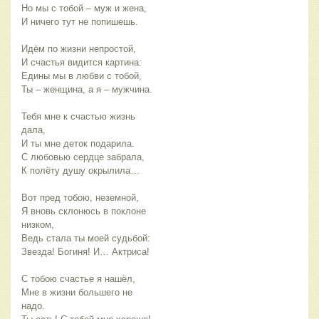
Но мы с тобой – муж и жена,
И ничего тут не попишешь.
Идём по жизни непростой,
И счастья видится картина:
Едины мы в любви с тобой,
Ты – женщина, а я – мужчина.
Тебя мне к счастью жизнь 
дала,
И ты мне деток подарила.
С любовью сердце забрала,
К полёту душу окрылила…
Вот пред тобою, неземной,
Я вновь склонюсь в поклоне 
низком,
Ведь стала ты моей судьбой:
Звезда! Богиня! И… Актриса!
С тобою счастье я нашёл,
Мне в жизни большего не 
надо.