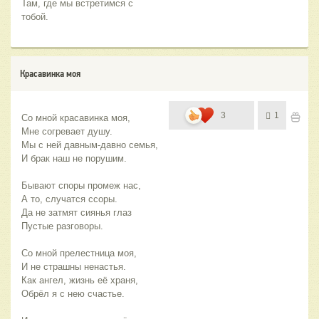
Там, где мы встретимся с 
тобой.
Красавинка моя
3
1
Со мной красавинка моя,
Мне согревает душу.
Мы с ней давным-давно семья,
И брак наш не порушим.
Бывают споры промеж нас,
А то, случатся ссоры.
Да не затмят сиянья глаз
Пустые разговоры.
Со мной прелестница моя,
И не страшны ненастья.
Как ангел, жизнь её храня,
Обрёл я с нею счастье.