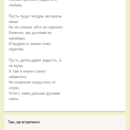
любовь.
Пусть будут м′удры аксакалы 
наши,
Но не спешат уйти за горизонт.
Конечно, мы догоним их, 
однажды,
И мудрость жизни тоже 
обретём.
Пусть детки дарят радость, а 
не муки,
А там и внуки станут 
забавлять,
Не позволяя загрустить от 
скуки,
Чтоб с ними дальше душами 
сиять.
Там, где встретимся