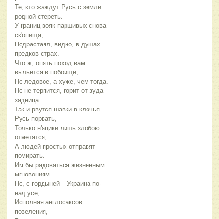
Те, кто жаждут Русь с земли 
родной стереть.
У границ вояк паршивых снова 
ск'опища,
Подрастаял, видно, в душах 
предков страх.
Что ж, опять поход вам 
выльется в побоище,
Не ледовое, а хуже, чем тогда. 
Но не терпится, горит от зуда 
задница.
Так и рвутся шавки в клочья 
Русь порвать,
Только н'ацики лишь злобою 
отметятся,
А людей простых отправят 
помирать.
Им бы радоваться жизненным 
мгновениям.
Но, с гордыней – Украина по-
над усе,
Исполняя англосаксов 
повеления,