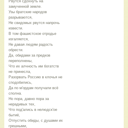
Рвутся сдохнуть на 
замученной земле.
Узы братские народов 
разрываются,
Не свидомых рвутся напрочь 
извести.
В том фашистское отродье 
изгаляется,
Не давая людям радость 
обрести.
Да, обидами за предков 
переполнены,
Что их алчность им богатств 
не принесла,
Разорвать Россию в клочья не 
сподобились,
Да по м'ордам получали всё 
сполна.
Но пора, давно пора за 
нерадивых тех,
Что под'ались в нелюдск'ое 
бытиё,
Отпустить обиды, с душами их 
грешными,