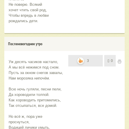
Не поверю. Всякий
хочет чтить свой род,
Чтобы впредь в любви 
рождались дети.
Посленовогоднее утро
3
0
Уж десять часиков настало,
А мы всё нежимся под сном.
Пусть за окном снегов завалы,
Нам морозяка нипочём.
Всю ночь гуляли, песни пели,
Да хороводили толпой.
Как хороводить притомились,
Так отсыпаться, все домой.
Но всё ж, пора уже 
проснуться,
Водицей личики умыть,