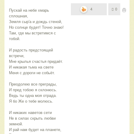
4
0
Пускай на небе хмарь 
сплошная,
Земля сыр′а и дождь стеной,
Но солнце будет! Точно знаю!
Там, где мы встретимся с 
тобой.
И радость предстоящей 
встречи,
Мне крылья счастья придаёт.
И никакая тьма на свете
Меня с дороги не собьёт.
Преодолею все преграды,
И пред тобою я склонюсь.
Ведь ты одна моя отрада.
Я бо Же о тебе молюсь.
И никаких наветов сети
Не в силах скрыть любви 
земной.
И рай нам будет на планете,