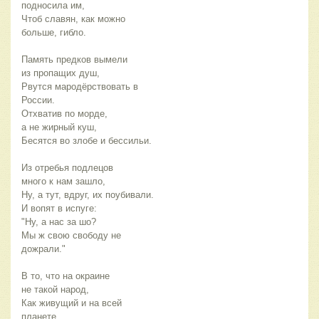
подносила им,
Чтоб славян, как можно 
больше, гибло.
Память предков вымели
из пропащих душ,
Рвутся мародёрствовать в 
России.
Отхватив по морде,
а не жирный куш,
Бесятся во злобе и бессильи.
Из отребья подлецов
много к нам зашло,
Ну, а тут, вдруг, их поубивали.
И вопят в испуге:
"Ну, а нас за шо?
Мы ж свою свободу не 
дожрали."
В то, что на окраине
не такой народ,
Как живущий и на всей 
планете,