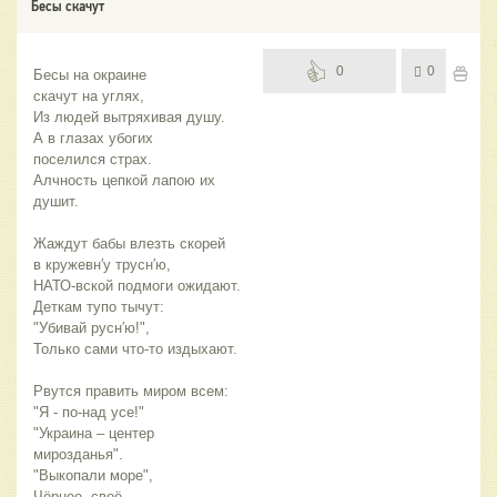
Бесы скачут
0
0
Бесы на окраине
скачут на углях,
Из людей вытряхивая душу.
А в глазах убогих
поселился страх.
Алчность цепкой лапою их 
душит.
Жаждут бабы влезть скорей
в кружевн′у трусн′ю,
НАТО-вской подмоги ожидают.
Деткам тупо тычут:
"Убивай русн′ю!",
Только сами что-то издыхают.
Рвутся править миром всем:
"Я - по-над усе!"
"Украина – центер 
мирозданья".
"Выкопали море",
Чёрное, своё –