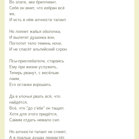
Во злате, аки бриллиант,
Себя он мнит, что избран всё 
же,
И есть в нём алчности талант.
Но лопнет жабья оболочка,
И вылетит душонка вон,
Поглотит тело темень ночи,
И не спасёт альпийский схрон. 
Псы-прихлебатели, стараясь
Ему при жизни услужить,
Теперь рванут, с весёлым 
лаем,
Его останки ворошить.
Да в клочья рвать всё, что 
найдётся,
Всё, что "до с'ебе" он тащил.
Хотя для этого придётся,
Самим отдать немало сил.
Но алчности талант не сгинет,
А в подлых душах прорастёт.