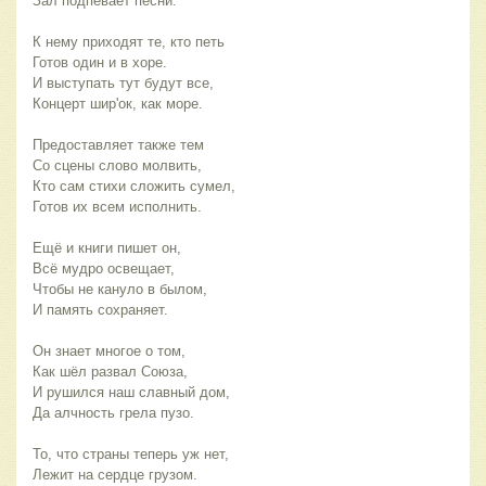
Зал подпевает песни.
К нему приходят те, кто петь
Готов один и в хоре.
И выступать тут будут все,
Концерт шир'ок, как море.
Предоставляет также тем
Со сцены слово молвить,
Кто сам стихи сложить сумел,
Готов их всем исполнить.
Ещё и книги пишет он,
Всё мудро освещает,
Чтобы не кануло в былом,
И память сохраняет.
Он знает многое о том,
Как шёл развал Союза,
И рушился наш славный дом,
Да алчность грела пузо.
То, что страны теперь уж нет,
Лежит на сердце грузом.