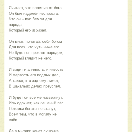
Считает, что властью от бога
Он был наделён неспроста,
Что он – пуп Земли для 
народа,
Который его избирал.
Он мнит, почитай, себя богом
Для всех, кто чуть ниже его.
Но будет он проклят народом,
Который глядит не него,
И видит и алчность, и низость,
И мерзость его подлых дел,
А также, кто зад ему лижет,
В шакальих делах преуспел.
И будет он всё же низвергнут,
Иль сдохнет, как бешеный пёс.
Потомки богаты не станут,
Всем тем, что в могилу не 
снёс.
Да в мытари канет душонка,