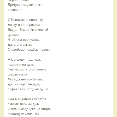
Бредни помутнённого 
сознанья.
И Константинополь тут
лепту внёс в раскол,
Выдал Томас Украинской 
церкви.
Чтоб она вернулась,
да, в его загон.
О свободе позабыв навеки.
А Бандеру, подлеца,
подняли на щит,
Несмотря, что он холуй 
фашистский.
Хоть давно прибитый,
до сих пор смердит,
Отравляя молодые души.
Над майданом стелется
смерти чёрный дым,
И пути назад уже не видно.
Нуланд печенюшки