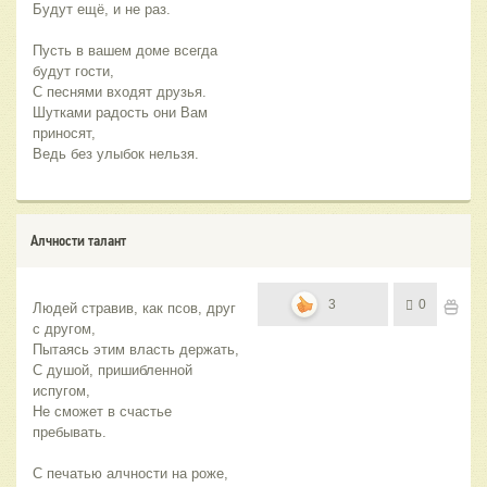
Будут ещё, и не раз.
Пусть в вашем доме всегда 
будут гости,
С песнями входят друзья.
Шутками радость они Вам 
приносят,
Ведь без улыбок нельзя.
Алчности талант
3
0
Людей стравив, как псов, друг 
с другом,
Пытаясь этим власть держать,
С душой, пришибленной 
испугом,
Не сможет в счастье 
пребывать.
С печатью алчности на роже,