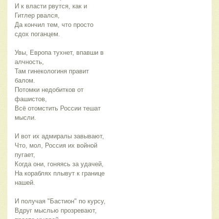
И к власти рвутся, как и 
Гитлер рвался,
Да кончил тем, что просто 
сдох поганцем.
Увы, Европа тухнет, впавши в 
алчность,
Там гинекологиня правит 
балом.
Потомки недобитков от 
фашистов,
Всё отомстить России тешат 
мысли.
И вот их адмиралы завывают,
Что, мол, Россия их войной 
пугает,
Когда они, гоняясь за удачей,
На кораблях плывут к границе 
нашей.
И получая "Бастион" по курсу,
Вдруг мыслью прозревают, 