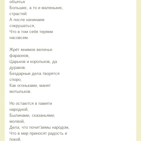
объятья
Больших, а то и маленьких, 
страстей.
А после начинаем 
сокрушаться,
Что в том себя теряем 
насовсем.
Жрёт мнимое величье 
фараонов,
Царьков и корольков, да 
дураков.
Бездарные дела творятся 
споро,
Как огоньками, манят 
мотыльков.
Но остаются в памяти 
народной,
Былинами, сказаньями, 
молвой,
Дела, что почит′аемы народом,
Что в мир приносят радость и 
покой.