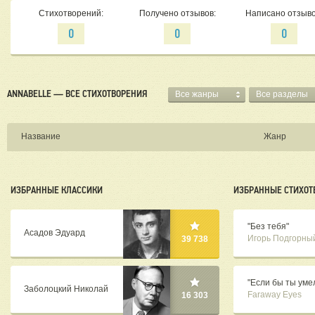
Стихотворений:
Получено отзывов:
Написано отзыво
0
0
0
ANNABELLE — ВСЕ СТИХОТВОРЕНИЯ
Все жанры
Все разделы
Название
Жанр
ИЗБРАННЫЕ КЛАССИКИ
ИЗБРАННЫЕ СТИХОТ
"Без тебя"
Асадов Эдуард
Игорь Подгорны
39 738
"Если бы ты умела
Заболоцкий Николай
Faraway Eyes
16 303