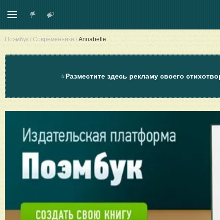
Поэмбук
/
Современники
/
Annabelle
⭐
Разместите здесь рекламу своего стихотво